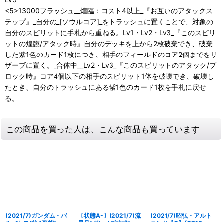
<5>13000フラッシュ__煌臨：コスト4以上_『お互いのアタックス
テップ』_自分の_[ソウルコア]_をトラッシュに置くことで、対象の
自分のスピリットに手札から重ねる。Lv1・Lv2・Lv3_『このスピリ
ットの煌臨/アタック時』自分のデッキを上から2枚破棄でき、破棄
した紫1色のカード1枚につき、相手のフィールドのコア2個までをリ
ザーブに置く。_合体中__Lv2・Lv3_『このスピリットのアタック/ブ
ロック時』コア4個以下の相手のスピリット1体を破壊でき、破壊し
たとき、自分のトラッシュにある紫1色のカード1枚を手札に戻せ
る。
この商品を買った人は、こんな商品も買っています
(2021/7)ガンダム・バ
〔状態A-〕(2021/7)流
(2021/7)昭弘・アルト