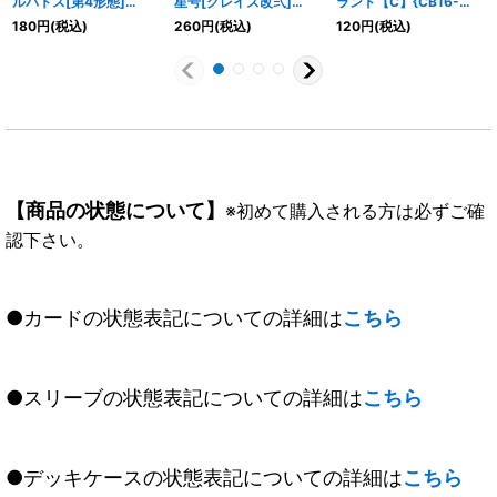
ルバトス[第4形態]
星号[グレイズ改弐]
ランド【C】{CB16-
【X】{CB16-X02}
【C】{CB16-013}
054}《紫》
180
円
(税込)
260
円
(税込)
120
円
(税込)
《紫》
《紫》
【商品の状態について】
※初めて購入される方は必ずご確
認下さい。
●カードの状態表記についての詳細は
こちら
●スリーブの状態表記についての詳細は
こちら
●デッキケースの状態表記についての詳細は
こちら