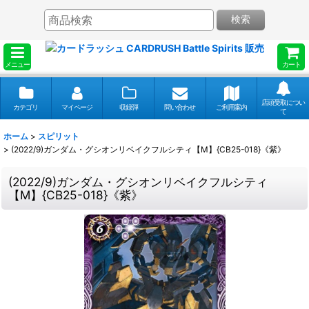
検索
メニュー
カート
店頭受取につい
カテゴリ
マイページ
収録弾
問い合わせ
ご利用案内
て
ホーム
>
スピリット
>
(2022/9)ガンダム・グシオンリベイクフルシティ【M】{CB25-018}《紫》
(2022/9)ガンダム・グシオンリベイクフルシティ
【M】{CB25-018}《紫》