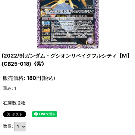
(2022/9)ガンダム・グシオンリベイクフルシティ【M】
{CB25-018}《紫》
販売価格
:
180
円
(税込)
重み
:
1
在庫数 2枚
数量
: