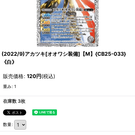
(2022/9)アカツキ[オオワシ装備]【M】{CB25-033}
《白》
販売価格
:
120
円
(税込)
重み
:
1
在庫数 3枚
数量
: