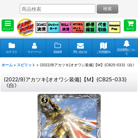
検索
メニュー
カート
店頭受取につい
カテゴリ
マイページ
収録弾
問い合わせ
ご利用案内
て
ホーム
>
スピリット
>
(2022/9)アカツキ[オオワシ装備]【M】{CB25-033}《白》
(2022/9)アカツキ[オオワシ装備]【M】{CB25-033}
《白》