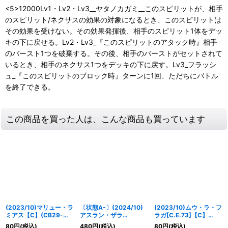
<5>12000Lv1・Lv2・Lv3__ヤタノカガミ__このスピリットが、相手
のスピリット/ネクサスの効果の対象になるとき、このスピリットは
その効果を受けない。その効果発揮後、相手のスピリット1体をデッ
キの下に戻せる。Lv2・Lv3_『このスピリットのアタック時』相手
のバースト1つを破棄する。その後、相手のバーストがセットされて
いるとき、相手のネクサス1つをデッキの下に戻す。Lv3_フラッシ
ュ_『このスピリットのブロック時』ターンに1回、ただちにバトル
を終了できる。
この商品を買った人は、こんな商品も買っています
(2023/10)マリュー・ラ
〔状態A-〕(2024/10)
(2023/10)ムウ・ラ・フ
ミアス【C】{CB29-
アスラン・ザラ
ラガ[C.E.73]【C】
066}《白》
[DESTINY](Xレア仕様)
{CB29-048}《白》
80
円
(税込)
480
円
(税込)
80
円
(税込)