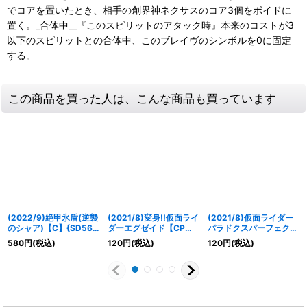
でコアを置いたとき、相手の創界神ネクサスのコア3個をボイドに
置く。_合体中__『このスピリットのアタック時』本来のコストが3
以下のスピリットとの合体中、このブレイヴのシンボルを0に固定
する。
この商品を買った人は、こんな商品も買っています
(2022/9)絶甲氷盾(逆襲
(2021/8)変身!!仮面ライ
(2021/8)仮面ライダー
のシャア)【C】{SD56-
ダーエグゼイド【CP】
パラドクスパーフェクト
RV009}《白》
{CB20-CP04}《白》
ノックアウトゲーマーレ
580
円
(税込)
120
円
(税込)
120
円
(税込)
ベル99[2]【M】
{CB20-021}《白》