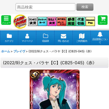
検索
メニュー
カート
店頭受取につい
カテゴリ
マイページ
収録弾
問い合わせ
ご利用案内
て
ホーム
>
ブレイヴ
>
(2022/9)クェス・パラヤ【C】{CB25-045}《赤》
(2022/9)クェス・パラヤ【C】{CB25-045}《赤》