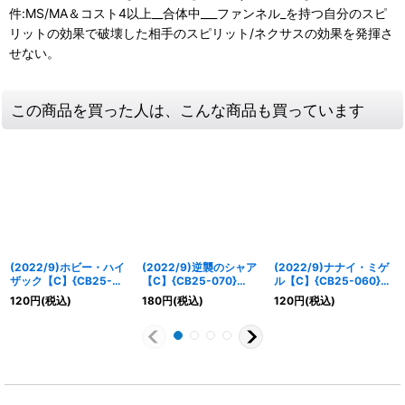
件:MS/MA＆コスト4以上__合体中___ファンネル_を持つ自分のスピ
リットの効果で破壊した相手のスピリット/ネクサスの効果を発揮さ
せない。
この商品を買った人は、こんな商品も買っています
(2022/9)ホビー・ハイ
(2022/9)逆襲のシャア
(2022/9)ナナイ・ミゲ
ザック【C】{CB25-
【C】{CB25-070}
ル【C】{CB25-060}
003}《赤》
《赤》
《赤》
120
円
(税込)
180
円
(税込)
120
円
(税込)