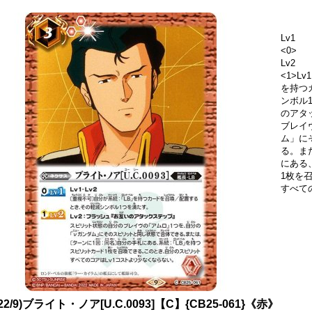
Lv1
<0>
Lv2
<1>L
を持つ
ンボル
のアタ
ブレイ
ム」に
る。ま
にある
1枚を
すべて
022/9)ブライト・ノア[U.C.0093]【C】{CB25-061}《赤》