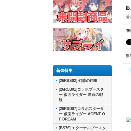
販
重
在
数
新弾特集
[26RBS02] 幻惑の翔風
[26RCB01]コラボブースタ
ー 仮面ライダー 運命の戦
線
[26RSD07]コラボスタータ
ー 仮面ライダー AGENT O
F DREAM
[BS76] エターナルブースタ