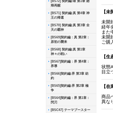
[BS72] 契約編:環 第1章 廻
帰再醒
【未
[BS71] 契約編:真 第4章 神
王の帰還
未開
[BS70] 契約編:真 第3章 全
経年
天の覇神
また
未開
[BS69]契約編：真 第2章：
ご購
原初の襲来
[BS68] 契約編:真 第1章
神々の戦い
【生
[BS67]契約編：界 第4章：
界導
状態
目立
[BS66]契約編:界 第3章 紡
約
[BS65]契約編:界 第2章 極
【在
争
商品
[BS64]契約編：界 第1章：
異な
閃刃
[BSC47] テーマブースター