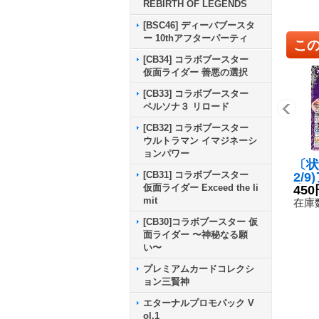
REBIRTH OF LEGENDS
[BSC46] ディーバブースタ
ー 10thアフターパーティ
こ
[CB34] コラボブースター
仮面ライダー 善悪の選択
[CB33] コラボブースター
ペルソナ３ リロード
[CB32] コラボブースター
ウルトラマン イマジネーシ
ョンパワー
〔状
[CB31] コラボブースター
2/
仮面ライダー Exceed the li
書・
450
mit
収録
在庫数
17-
[CB30]コラボブースター 仮
面ライダー 〜神秘なる願
い〜
プレミアムカードコレクシ
ョン三賢神
エターナルプロモパック V
ol.1