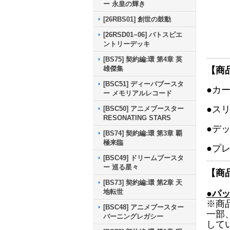
ー 永皇の輝き
[26RBS01] 創世の鼓動
[26RSD01~06] バトスピエ
ントリーデッキ
[BS75] 契約編:環 第4章 英
雄傑集
【商
[BSC51] ディーバブースタ
●カ
ー メモリアルレコード
●ス
[BSC50] アニメブースター
RESONATING STARS
●デ
[BS74] 契約編:環 第3章 覇
極来臨
●プ
[BSC49] ドリームブースタ
ー 巡る星々
【商
[BS73] 契約編:環 第2章 天
地転世
●パ
※商
[BSC48] アニメブースター
一部
バーニングレガシー
して