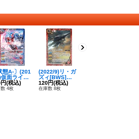
態A-〕(201
(2022/9)リ・ガ
(2022/9)仮面ラ
〔
5)仮面ライダ
ズィ[BWS]
イダークローズ
8
ビルドラビッ
0円
(税込)
【C】{CB25-00
120円
(税込)
[2]【C】{CB24-
120円
(税込)
ー
1
タンクスパー
6}《赤》
046}《青》
【
数 4枚
在庫数 8枚
在庫数 15枚
在
リングフォー
3
2]【M】{CB
-016}《多》