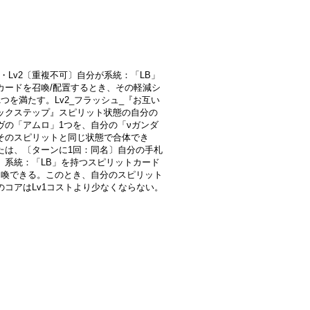
v1・Lv2〔重複不可〕自分が系統：「LB」
カードを召喚/配置するとき、その軽減シ
1つを満たす。Lv2_フラッシュ_『お互い
ックステップ』スピリット状態の自分の
ヴの「アムロ」1つを、自分の「νガンダ
そのスピリットと同じ状態で合体でき
たは、〔ターンに1回：同名〕自分の手札
、系統：「LB」を持つスピリットカード
召喚できる。このとき、自分のスピリット
のコアはLv1コストより少なくならない。