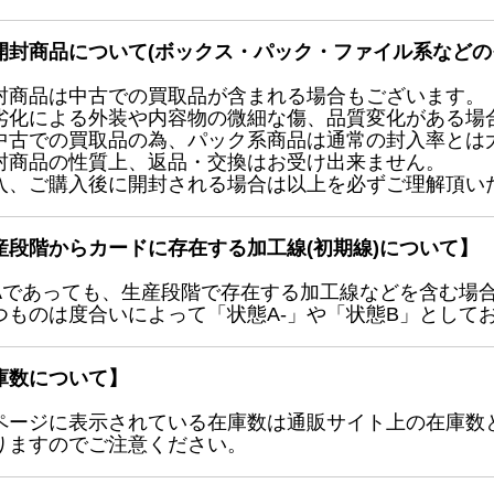
開封商品について(ボックス・パック・ファイル系などの
封商品は中古での買取品が含まれる場合もございます。
劣化による外装や内容物の微細な傷、品質変化がある場
中古での買取品の為、パック系商品は通常の封入率とは
封商品の性質上、返品・交換はお受け出来ません。
入、ご購入後に開封される場合は以上を必ずご理解頂い
産段階からカードに存在する加工線(初期線)について】
Aであっても、生産段階で存在する加工線などを含む場
つものは度合いによって「状態A-」や「状態B」として
庫数について】
ページに表示されている在庫数は通販サイト上の在庫数
りますのでご注意ください。