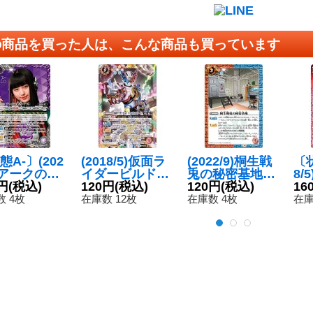
の商品を買った人は、こんな商品も買っています
態A-〕(202
(2018/5)仮面ラ
(2022/9)桐生戦
〔状
9)アークの秘
イダービルドジ
兎の秘密基地
8/
アズ(CB24
円
(税込)
ーニアスフォー
120円
(税込)
【C】{CB24-07
120円
(税込)
ー
16
)【X】{CB
ム【X】{CB06-
0}《多》
ト
 4枚
在庫数 12枚
在庫数 4枚
在庫
X06}《紫》
X06}《多》
ク
ム[
06