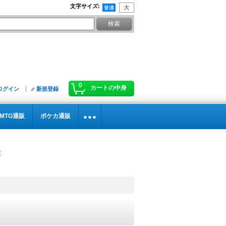
文字サイズ
:
0
カートの中身
ログイン
新規登録
MTG通販
ポケカ通販