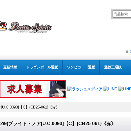
更新情報
ドラゴンボール通販
ワンピカード通販
遊戯王通販
U.C.0093]【C】{CB25-061}《赤》
022/9)ブライト・ノア[U.C.0093]【C】{CB25-061}《赤》