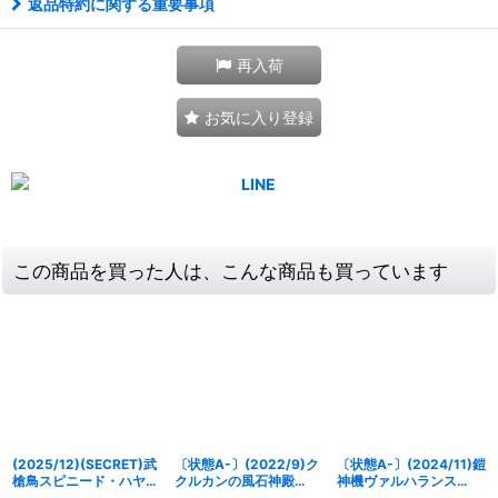
返品特約に関する重要事項
再入荷
お気に入り登録
この商品を買った人は、こんな商品も買っています
(2025/12)(SECRET)武
〔状態A-〕(2022/9)ク
〔状態A-〕(2024/11)鎧
槍鳥スピニード・ハヤト
クルカンの風石神殿
神機ヴァルハランス
LT【R-SEC】{BSC50-
【C】{BS62-065}
XV【XV】{BSC45-