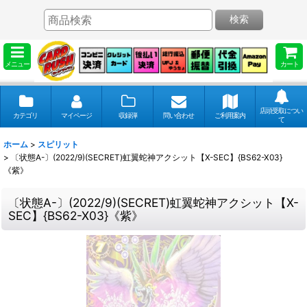
検索
メニュー
カート
店頭受取につい
カテゴリ
マイページ
収録弾
問い合わせ
ご利用案内
て
ホーム
>
スピリット
>
〔状態A-〕(2022/9)(SECRET)虹翼蛇神アクシット【X-SEC】{BS62-X03}
《紫》
〔状態A-〕(2022/9)(SECRET)虹翼蛇神アクシット【X-
SEC】{BS62-X03}《紫》