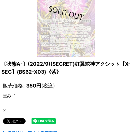
〔状態A-〕(2022/9)(SECRET)虹翼蛇神アクシット【X-
SEC】{BS62-X03}《紫》
販売価格
:
350
円
(税込)
重み
:
1
×