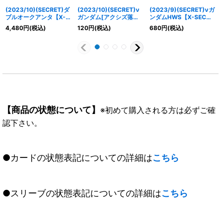
(2023/10)(SECRET)ダ
(2023/10)(SECRET)ν
(2023/9)(SECRET)νガ
ブルオークアンタ【X-
ガンダム[アクシズ落下
ンダムHWS【X-SEC】
SEC】{CB29-X07}
時]【M-SEC】{CB29-
{CB27-X01}《赤》
4,480
円
(税込)
120
円
(税込)
680
円
(税込)
《青》
004}《赤》
【商品の状態について】
※初めて購入される方は必ずご確
認下さい。
●カードの状態表記についての詳細は
こちら
●スリーブの状態表記についての詳細は
こちら