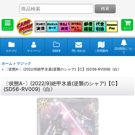
検索
メニュー
カート
店頭受取につい
カテゴリ
マイページ
収録弾
問い合わせ
ご利用案内
て
ホーム
>
マジック
>
〔状態A-〕(2022/9)絶甲氷盾(逆襲のシャア)【C】{SD56-RV009}《白》
〔状態A-〕(2022/9)絶甲氷盾(逆襲のシャア)【C】
{SD56-RV009}《白》