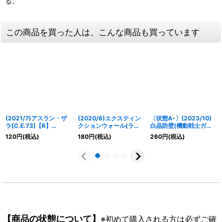
る。
この商品を買った人は、こんな商品も買っています
(2021/7)アスラン・ザ
(2020/6)エクスティン
〔状態A-〕(2023/10)
ラ[C.E.73]【R】
クションウォール(ラク
白晶防壁(機動戦士ガン
{CB16-061}《白》
スクラインイラスト)
ダム)【C】{BS52-
120
円
(税込)
180
円
(税込)
260
円
(税込)
【C】{BS40-088}
RV008}《白》
《白》
【商品の状態について】
※初めて購入される方は必ずご確