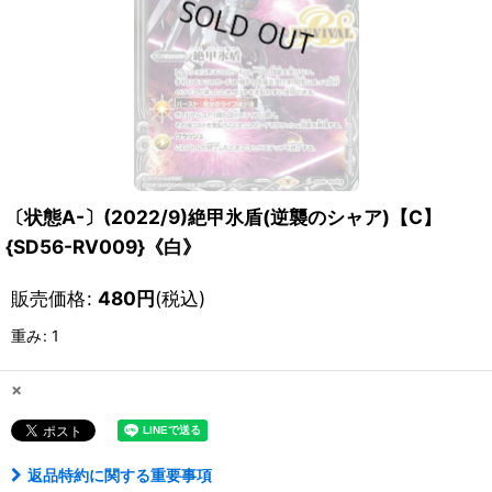
〔状態A-〕(2022/9)絶甲氷盾(逆襲のシャア)【C】
{SD56-RV009}《白》
販売価格
:
480
円
(税込)
重み
:
1
×
返品特約に関する重要事項