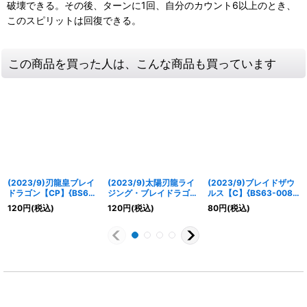
破壊できる。その後、ターンに1回、自分のカウント6以上のとき、
このスピリットは回復できる。
この商品を買った人は、こんな商品も買っています
(2023/9)刃龍皇ブレイ
(2023/9)太陽刃龍ライ
(2023/9)ブレイドザウ
ドラゴン【CP】{BS63-
ジング・ブレイドラゴン
ルス【C】{BS63-008}
CP02}《赤》
【CP】{BS63-CP03}
《赤》
120
円
(税込)
120
円
(税込)
80
円
(税込)
《赤》