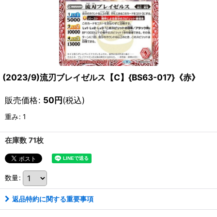
(2023/9)流刃ブレイゼルス【C】{BS63-017}《赤》
販売価格
:
50
円
(税込)
重み
:
1
在庫数 71枚
数量
:
返品特約に関する重要事項