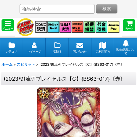
検索
メニュー
カート
店頭受取につい
カテゴリ
マイページ
収録弾
問い合わせ
ご利用案内
て
ホーム
>
スピリット
>
(2023/9)流刃ブレイゼルス【C】{BS63-017}《赤》
(2023/9)流刃ブレイゼルス【C】{BS63-017}《赤》