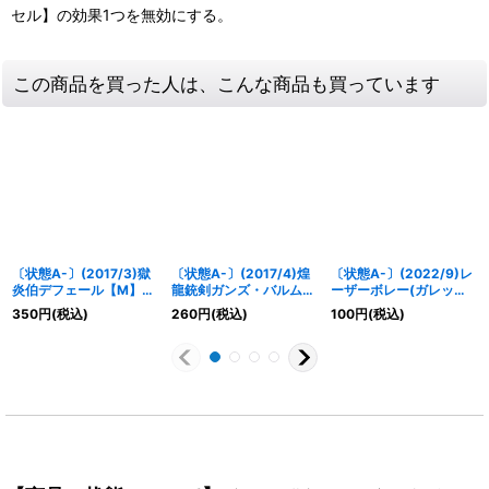
セル】の効果1つを無効にする。
この商品を買った人は、こんな商品も買っています
〔状態A-〕(2017/3)獄
〔状態A-〕(2017/4)煌
〔状態A-〕(2022/9)レ
炎伯デフェール【M】
龍銃剣ガンズ・バルムン
ーザーボレー(ガレッ
{BS39-007}《赤》
ク【R】{SD39-011}
ト・レヴォイラスト)
350
円
(税込)
260
円
(税込)
100
円
(税込)
《白》
【C】{BS56-073}
《赤》