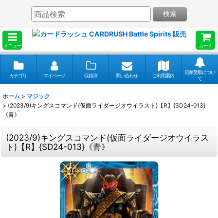
検索
メニュー
カート
店頭受取につい
カテゴリ
マイページ
収録弾
問い合わせ
ご利用案内
て
ホーム
>
マジック
>
(2023/9)キングスコマンド(仮面ライダージオウイラスト)【R】{SD24-013}
《青》
(2023/9)キングスコマンド(仮面ライダージオウイラス
ト)【R】{SD24-013}《青》