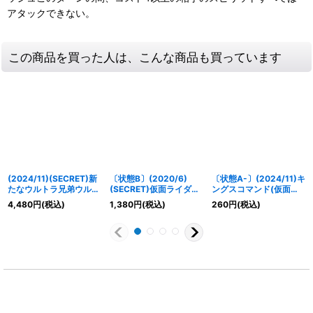
アタックできない。
この商品を買った人は、こんな商品も買っています
(2024/11)(SECRET)新
〔状態B〕(2020/6)
〔状態A-〕(2024/11)キ
たなウルトラ兄弟ウルト
(SECRET)仮面ライダー
ングスコマンド(仮面ラ
ラマンメビウス【X-
カイザ[2]【X-SEC】
イダーオーズイラスト)
4,480
円
(税込)
1,380
円
(税込)
260
円
(税込)
SEC】{CB32-X05}
{CB12-X01}《多》
【R】{SD24-013}
《白》
《青》