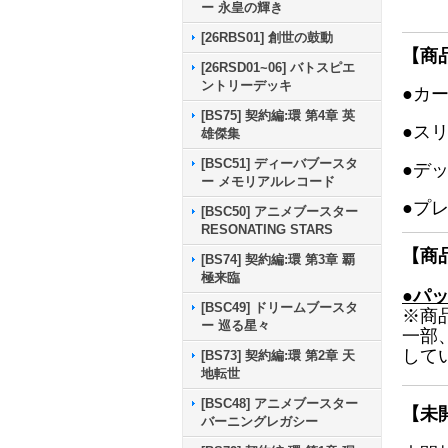
ー 永皇の輝き
[26RBS01] 創世の鼓動
【商
[26RSD01~06] バトスピエ
ントリーデッキ
●カ
[BS75] 契約編:環 第4章 英
●ス
雄傑集
[BSC51] ディーバブースタ
●デ
ー メモリアルレコード
●プ
[BSC50] アニメブースター
RESONATING STARS
【商
[BS74] 契約編:環 第3章 覇
極来臨
●パ
[BSC49] ドリームブースタ
※商
ー 巡る星々
一部
して
[BS73] 契約編:環 第2章 天
地転世
[BSC48] アニメブースター
【未
バーニングレガシー