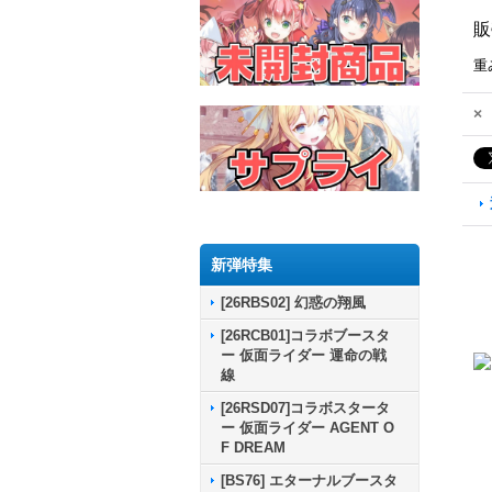
販
重
×
新弾特集
[26RBS02] 幻惑の翔風
[26RCB01]コラボブースタ
ー 仮面ライダー 運命の戦
線
[26RSD07]コラボスタータ
ー 仮面ライダー AGENT O
F DREAM
[BS76] エターナルブースタ