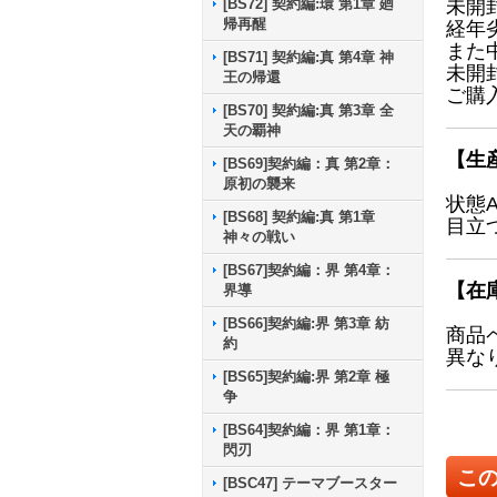
[BS72] 契約編:環 第1章 廻
未開
帰再醒
経年
また
[BS71] 契約編:真 第4章 神
未開
王の帰還
ご購
[BS70] 契約編:真 第3章 全
天の覇神
【生
[BS69]契約編：真 第2章：
原初の襲来
状態
[BS68] 契約編:真 第1章
目立
神々の戦い
[BS67]契約編：界 第4章：
【在
界導
[BS66]契約編:界 第3章 紡
商品
約
異な
[BS65]契約編:界 第2章 極
争
[BS64]契約編：界 第1章：
閃刃
こ
[BSC47] テーマブースター