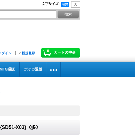
文字サイズ
:
0
カートの中身
ログイン
新規登録
MTG通販
ポケカ通販
SD51-X03}《多》