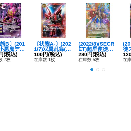
態B〕(201
〔状態A-〕(202
(2022/8)(SECR
(2
1)小悪魔デビ
1/7)双翼乱舞(シ
ET)超星使徒ス
徒
【X】{CP1
円
(税込)
ナンジュイラス
100円
(税込)
ピッツァードラ
280円
(税込)
ド
12
X04}《紫》
ト)【C】{SD06-
ゴン【X】{SD5
{S
 7枚
在庫数 1枚
在庫数 5枚
在庫
013}《赤》
1-X03}《多》
《