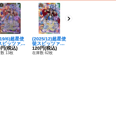
019/6)超星使
(2025/12)超星使
(2021/8)(SECR
(
スピッツァー
徒スピッツァー
ET)超星使徒ス
徒
ラゴン【X】
0円
(税込)
ドラゴン(BSC5
120円
(税込)
ピッツァードラ
14,800円
(税込)
ド
1
D51-X03}
0収録)【X】{SD
ゴン(BSC38収
8
数 13枚
在庫数 62枚
在庫数 1枚
在
多》
51-X03}《多》
録)【X-SEC】
5
{SD51-X03}
《多》