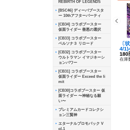
REBIRTH OF LEGENDS
[BSC46] ディーバブースタ
ー 10thアフターパーティ
[CB34] コラボブースター
仮面ライダー 善悪の選択
[CB33] コラボブースター
〔状
ペルソナ３ リロード
4/
[CB32] コラボブースター
ッド
180
ウルトラマン イマジネーシ
4-
在庫数
ョンパワー
[CB31] コラボブースター
仮面ライダー Exceed the li
mit
[CB30]コラボブースター 仮
面ライダー 〜神秘なる願
い〜
プレミアムカードコレクシ
ョン三賢神
エターナルプロモパック V
ol.1