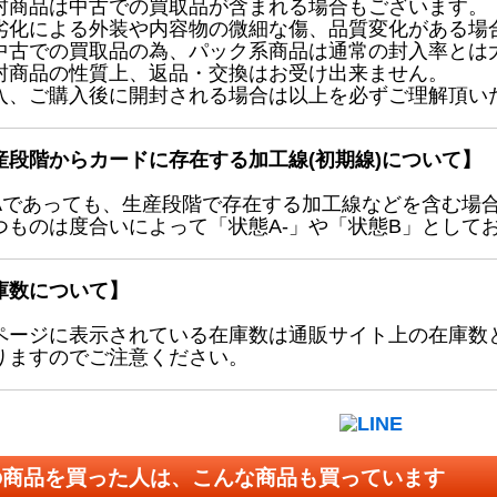
封商品は中古での買取品が含まれる場合もございます。
劣化による外装や内容物の微細な傷、品質変化がある場
中古での買取品の為、パック系商品は通常の封入率とは
封商品の性質上、返品・交換はお受け出来ません。
入、ご購入後に開封される場合は以上を必ずご理解頂い
産段階からカードに存在する加工線(初期線)について】
Aであっても、生産段階で存在する加工線などを含む場
つものは度合いによって「状態A-」や「状態B」として
庫数について】
ページに表示されている在庫数は通販サイト上の在庫数
りますのでご注意ください。
の商品を買った人は、こんな商品も買っています