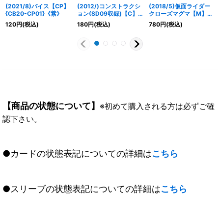
(2021/8)バイス【CP】
(2012/)コンストラクシ
(2018/5)仮面ライダー
{CB20-CP01}《紫》
ョン(SD09収録)【C】
クローズマグマ【M】
{BS03-148}《青》
{CB06-067}《多》
120
円
(税込)
180
円
(税込)
780
円
(税込)
【商品の状態について】
※初めて購入される方は必ずご確
認下さい。
●カードの状態表記についての詳細は
こちら
●スリーブの状態表記についての詳細は
こちら