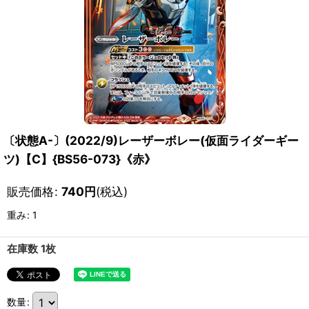
〔状態A-〕(2022/9)レーザーボレー(仮面ライダーギー
ツ)【C】{BS56-073}《赤》
販売価格
:
740
円
(税込)
重み
:
1
在庫数 1枚
数量
: