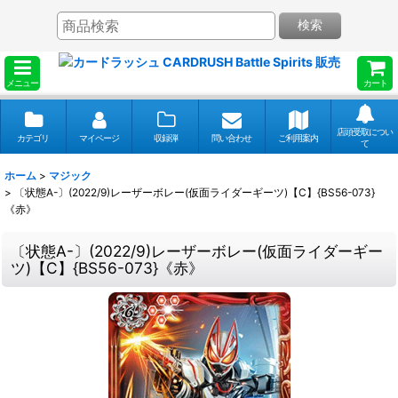
検索
メニュー
カート
店頭受取につい
カテゴリ
マイページ
収録弾
問い合わせ
ご利用案内
て
ホーム
>
マジック
>
〔状態A-〕(2022/9)レーザーボレー(仮面ライダーギーツ)【C】{BS56-073}
《赤》
〔状態A-〕(2022/9)レーザーボレー(仮面ライダーギー
ツ)【C】{BS56-073}《赤》