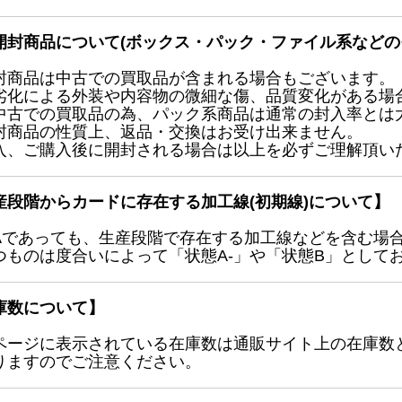
開封商品について(ボックス・パック・ファイル系などの
封商品は中古での買取品が含まれる場合もございます。
劣化による外装や内容物の微細な傷、品質変化がある場
中古での買取品の為、パック系商品は通常の封入率とは
封商品の性質上、返品・交換はお受け出来ません。
入、ご購入後に開封される場合は以上を必ずご理解頂い
産段階からカードに存在する加工線(初期線)について】
Aであっても、生産段階で存在する加工線などを含む場
つものは度合いによって「状態A-」や「状態B」として
庫数について】
ページに表示されている在庫数は通販サイト上の在庫数
りますのでご注意ください。