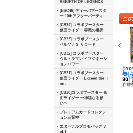
REBIRTH OF LEGENDS
[BSC46] ディーバブースタ
ー 10thアフターパーティ
こ
[CB34] コラボブースター
仮面ライダー 善悪の選択
[CB33] コラボブースター
ペルソナ３ リロード
[CB32] コラボブースター
ウルトラマン イマジネーシ
ョンパワー
(20
[CB31] コラボブースター
奏]
仮面ライダー Exceed the li
ーン
80
mit
40-
在庫数
[CB30]コラボブースター 仮
面ライダー 〜神秘なる願
い〜
プレミアムカードコレクシ
ョン三賢神
エターナルプロモパック V
ol.1