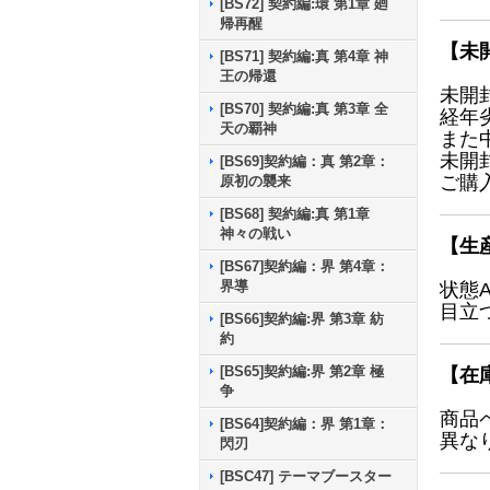
[BS72] 契約編:環 第1章 廻
帰再醒
【未
[BS71] 契約編:真 第4章 神
王の帰還
未開
[BS70] 契約編:真 第3章 全
経年
天の覇神
また
未開
[BS69]契約編：真 第2章：
ご購
原初の襲来
[BS68] 契約編:真 第1章
神々の戦い
【生
[BS67]契約編：界 第4章：
界導
状態
目立
[BS66]契約編:界 第3章 紡
約
[BS65]契約編:界 第2章 極
【在
争
商品
[BS64]契約編：界 第1章：
異な
閃刃
[BSC47] テーマブースター