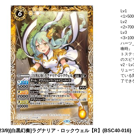
Lv1
<1>500
Lv2
<2>700
Lv3
<3>1
ハーツ_
喚時』
トステ
のスピ
v2・L
リュー
ている
了でき
023/9)[白黒幻奏]ラグナリア・ロックウェル【R】{BSC40-016