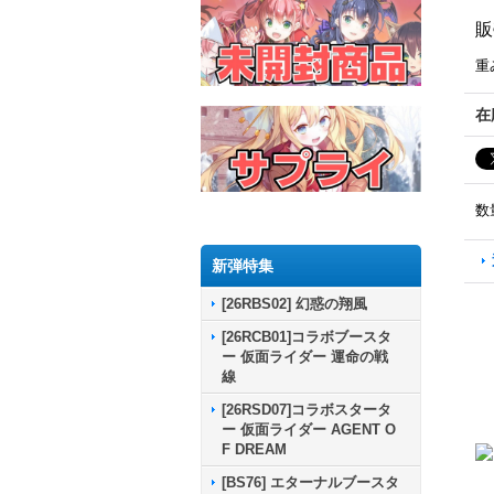
販
重
在
数
新弾特集
[26RBS02] 幻惑の翔風
[26RCB01]コラボブースタ
ー 仮面ライダー 運命の戦
線
[26RSD07]コラボスタータ
ー 仮面ライダー AGENT O
F DREAM
[BS76] エターナルブースタ