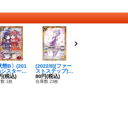
態B〕(201
(2022/8)[ファー
(2019/5)みんな
(
2)シスターズ
ストステップ]キ
で作ったかまく
ラ
ンドローム
円
(税込)
ャロン・ポーン
80円
(税込)
ら【C】{BSC33
80円
(税込)
「
1
】{P15-22}
【C】{BSC39-0
-053}《黄》
D
数 1枚
在庫数 23枚
在庫数 11枚
在
黄》
12}《黄》