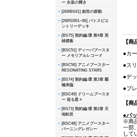
ー 永皇の輝き
[26RBS01] 創世の鼓動
[26RSD01~06] バトスピエ
ントリーデッキ
[BS75] 契約編:環 第4章 英
雄傑集
【商
[BSC51] ディーバブースタ
●カ
ー メモリアルレコード
●ス
[BSC50] アニメブースター
RESONATING STARS
●デ
[BS74] 契約編:環 第3章 覇
極来臨
●プ
[BSC49] ドリームブースタ
ー 巡る星々
【商
[BS73] 契約編:環 第2章 天
地転世
●パ
※商
[BSC48] アニメブースター
一部
バーニングレガシー
して