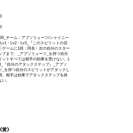
0
0
0000_チーム：アブソリューツ/シャイニー
Lv1・Lv2・Lv3_『このスピリットの召
〔ゲームに1回：同名〕次の自分のスター
ップまで、_アブソリューツ_を持つ自分
リットすべては相手の効果を受けない。L
v3_『自分のアタックステップ』_アブソ
ツ_を持つ自分のスピリットがアタックし
間、相手は効果でアタックステップを終
ない。
}《黄》