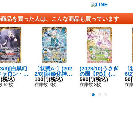
の商品を買った人は、こんな商品も買っています
23/9)[白黒幻
〔状態A-〕(202
(2023/10)うさぎ
〔状
キャロン・ポ
2/8)[詩姫化神]
の国【PB】{PB
6/
【C】{BSC
円
(税込)
ガーヤトリー・
100円
(税込)
33-004}《黄》
580円
(税込)
シ
50
013}《黄》
フォックス
【P
 52枚
在庫数 7枚
在庫数 3枚
在庫
【X】{BSC39-X
《
05}《黄》