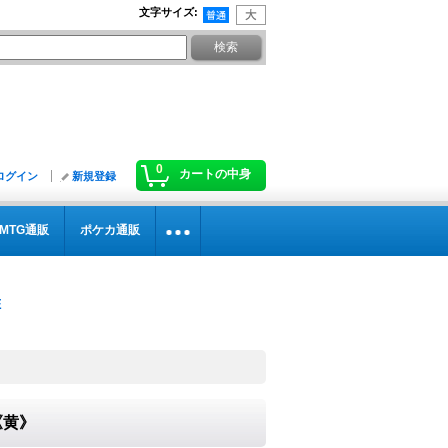
文字サイズ
:
0
カートの中身
ログイン
新規登録
MTG通販
ポケカ通販
《黄》