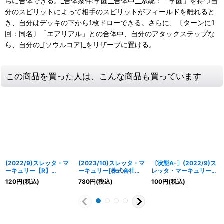
ちに合体できる。_合体条件:学園__合体中__系統：「学園」を持つ自
分のスピリットによって相手のスピリットがフィールドを離れると
き、自分はデッキの下から1枚ドローできる。さらに、〔ターンに1
回：同名〕「エアリアル」との合体中、自分のアタックステップな
ら、自分の_[ソウルコア]_をリザーブに置ける。
この商品を買った人は、こんな商品も買っています
(2022/9)スレッタ・マ
(2023/10)スレッタ・マ
〔状態A-〕(2022/9)ス
ーキュリー【R】
ーキュリー[株式会社ガ
レッタ・マーキュリー
{CB25-056}《黄》
ンダム]【X】{CB29-
【R】{CB25-056}
120
円
(税込)
780
円
(税込)
100
円
(税込)
X09}《黄》
《黄》