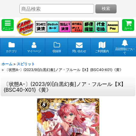
検索
メニュー
カート
店頭受取につい
カテゴリ
マイページ
収録弾
問い合わせ
ご利用案内
て
ホーム
>
スピリット
>
〔状態A-〕(2023/9)[白黒幻奏]ノア・フルール【X】{BSC40-X01}《黄》
〔状態A-〕(2023/9)[白黒幻奏]ノア・フルール【X】
{BSC40-X01}《黄》