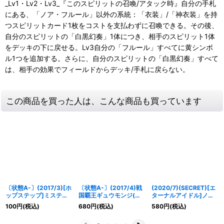
_Lv1・Lv2・Lv3_『このスピリットの召喚/アタック時』自分の手札
にある、「ノア・フルール」以外の系統：「衣装」/「神衣装」を持
つスピリットカード1枚をコストを支払わずに召喚できる。その後、
自分のスピリットの「白黒幻奏」1体につき、相手のスピリット1体
をデッキの下に戻せる。Lv3自分の「フルール」すべてに黄シンボ
ル1つを追加する。さらに、自分のスピリットの「白黒幻奏」すべて
は、相手の効果でフィールドからデッキ/手札に戻らない。
この商品を買った人は、こんな商品も買っています
〔状態A-〕(2017/3)[ホ
〔状態A-〕(2017/4)戦
(2020/7)(SECRET)[エ
ップステップ]ミステ
国覇王ギュウモンジ(右
ターナルアイドル]ノ
ィ・ライルビット【X】
向き/イラスト違
ア・フルール(BSC37収
100
円
(税込)
680
円
(税込)
580
円
(税込)
{BSC28-X05}《黄》
い/BSC30収録)【X-
録)【X-SEC】{PX14-
SEC】{BS32-X01}
09}《黄》