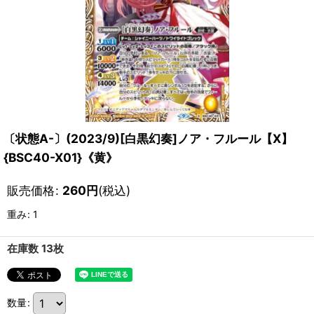
〔状態A-〕(2023/9)[白黒幻奏]ノア・フルール【X】
{BSC40-X01}《黄》
販売価格
:
260
円
(税込)
重み
:
1
在庫数 13枚
数量
: