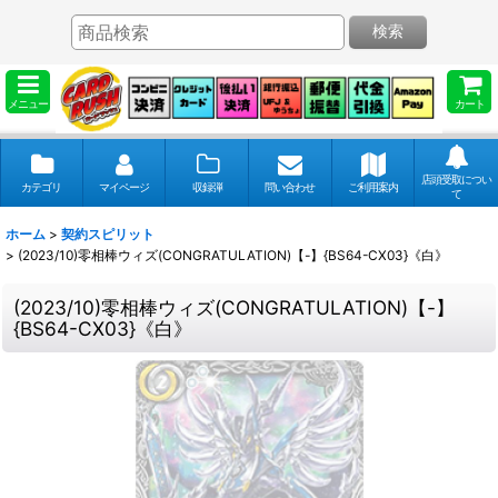
検索
メニュー
カート
店頭受取につい
カテゴリ
マイページ
収録弾
問い合わせ
ご利用案内
て
ホーム
>
契約スピリット
>
(2023/10)零相棒ウィズ(CONGRATULATION)【-】{BS64-CX03}《白》
(2023/10)零相棒ウィズ(CONGRATULATION)【-】
{BS64-CX03}《白》