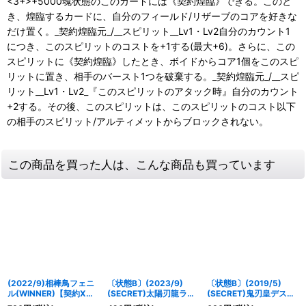
<3+>+5000魂状態のこのカードには《契約煌臨》できる。このと
き、煌臨するカードに、自分のフィールド/リザーブのコアを好きな
だけ置く。_契約煌臨元_/__スピリット__Lv1・Lv2自分のカウント1
につき、このスピリットのコストを+1する(最大+6)。さらに、この
スピリットに《契約煌臨》したとき、ボイドからコア1個をこのスピ
リットに置き、相手のバースト1つを破棄する。_契約煌臨元_/__スピ
リット__Lv1・Lv2_『このスピリットのアタック時』自分のカウント
+2する。その後、このスピリットは、このスピリットのコスト以下
の相手のスピリット/アルティメットからブロックされない。
この商品を買った人は、こんな商品も買っています
(2022/9)相棒鳥フェニ
〔状態B〕(2023/9)
〔状態B〕(2019/5)
ル(WINNER)【契約X】
(SECRET)太陽刃龍ライ
(SECRET)鬼刃皇デス・
{BS60-CX05}《黄》
ジング・ブレイドラゴン
ザイア【X-SEC】