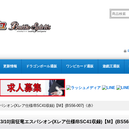
更新情報
ドラゴンボール通販
ワンピカード通販
遊戯王通販
スパシオン(Xレア仕様/BSC41収録)【M】{BS56-007}《赤》
023/10)宙征竜エスパシオン(Xレア仕様/BSC41収録)【M】{BS56