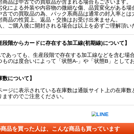
封商品は中古での買取品が含まれる場合もございます。
劣化による外装や内容物の微細な傷、品質変化がある場
中古での買取品の為、パック系商品は通常の封入率とは
封商品の性質上、返品・交換はお受け出来ません。
入、ご購入後に開封される場合は以上を必ずご理解頂い
産段階からカードに存在する加工線(初期線)について】
Aであっても、生産段階で存在する加工線などを含む場
つものは度合いによって「状態A-」や「状態B」として
庫数について】
ページに表示されている在庫数は通販サイト上の在庫数
りますのでご注意ください。
の商品を買った人は、こんな商品も買っています