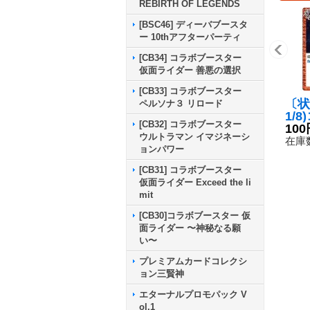
REBIRTH OF LEGENDS
[BSC46] ディーバブースタ
ー 10thアフターパーティ
[CB34] コラボブースター
仮面ライダー 善悪の選択
[CB33] コラボブースター
〔状
ペルソナ３ リロード
1/
[CB32] コラボブースター
ージ
100
ウルトラマン イマジネーシ
S57
在庫数
ョンパワー
[CB31] コラボブースター
仮面ライダー Exceed the li
mit
[CB30]コラボブースター 仮
面ライダー 〜神秘なる願
い〜
プレミアムカードコレクシ
ョン三賢神
エターナルプロモパック V
ol.1