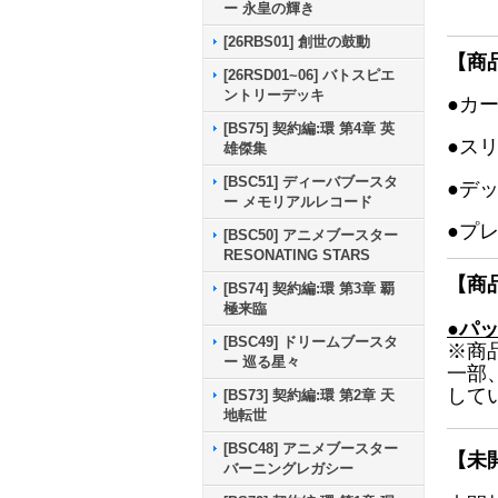
ー 永皇の輝き
[26RBS01] 創世の鼓動
【商
[26RSD01~06] バトスピエ
ントリーデッキ
●カ
[BS75] 契約編:環 第4章 英
●ス
雄傑集
[BSC51] ディーバブースタ
●デ
ー メモリアルレコード
●プ
[BSC50] アニメブースター
RESONATING STARS
【商
[BS74] 契約編:環 第3章 覇
極来臨
●パ
[BSC49] ドリームブースタ
※商
ー 巡る星々
一部
して
[BS73] 契約編:環 第2章 天
地転世
[BSC48] アニメブースター
【未
バーニングレガシー