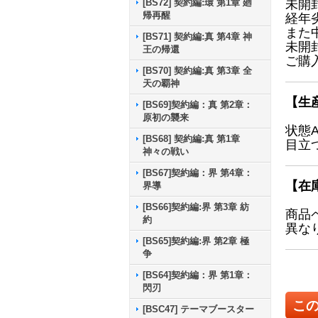
[BS72] 契約編:環 第1章 廻
未開
帰再醒
経年
また
[BS71] 契約編:真 第4章 神
未開
王の帰還
ご購
[BS70] 契約編:真 第3章 全
天の覇神
【生
[BS69]契約編：真 第2章：
原初の襲来
状態
[BS68] 契約編:真 第1章
目立
神々の戦い
[BS67]契約編：界 第4章：
【在
界導
[BS66]契約編:界 第3章 紡
商品
約
異な
[BS65]契約編:界 第2章 極
争
[BS64]契約編：界 第1章：
閃刃
こ
[BSC47] テーマブースター