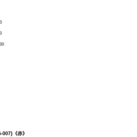
0
0
00
-007}《赤》