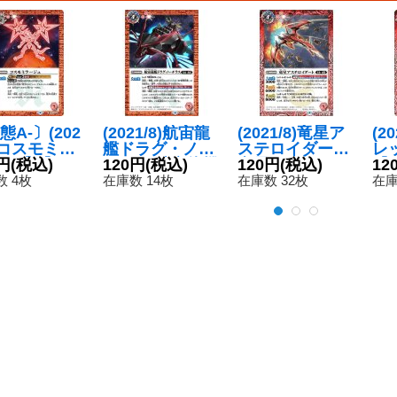
態A-〕(202
(2021/8)航宙龍
(2021/8)竜星ア
(2
8)コスモミラ
艦ドラグ・ノー
ステロイダート/
レ
ュ【C】{B
円
(税込)
チラス/航宙龍機
120円
(税込)
竜星アステロイ
120円
(税込)
【C
12
-061}《赤》
ドラグ・ノーチ
ダート-ドラグフ
4
 4枚
在庫数 14枚
在庫数 32枚
在庫
ラス・アサルト
ォーム-【転醒
【転醒R】{BS5
R】{BS57-005
6-063a/BS56-06
a/BS57-005b}
3b}《赤》
《赤》