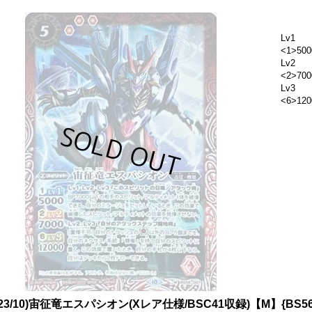
Lv1
<1>500
Lv2
<2>700
Lv3
<6>120
023/10)宙征竜エスパシオン(Xレア仕様/BSC41収録)【M】{BS56