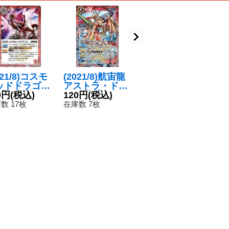
021/8)コスモ
(2021/8)航宙龍
〔状態A-〕(202
(
ッドドラゴン
アストラ・ドラ
1/8)オラクルXVI
エ
】{BS57-00
0円
(税込)
ゴン【X】{BS5
120円
(税込)
Iオーバースター
100円
(税込)
S
8
}《赤》
6-X01}《赤》
【R】{BS56-07
【
数 17枚
在庫数 7枚
在庫数 1枚
在
6}《白》
7