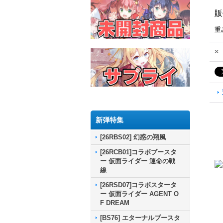
販
重
×
新弾特集
[26RBS02] 幻惑の翔風
[26RCB01]コラボブースタ
ー 仮面ライダー 運命の戦
線
[26RSD07]コラボスタータ
ー 仮面ライダー AGENT O
F DREAM
[BS76] エターナルブースタ