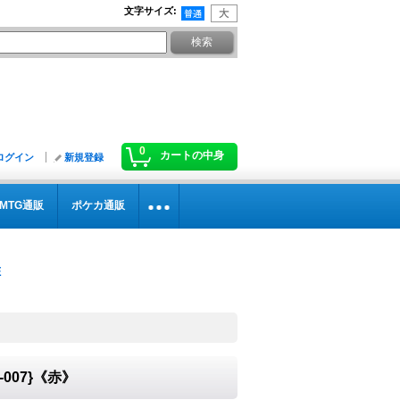
文字サイズ
:
0
カートの中身
ログイン
新規登録
MTG通販
ポケカ通販
-007}《赤》