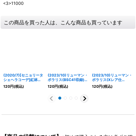
<3>11000
この商品を買った人は、こんな商品も買っています
(2020/7)[セニョリータ
(2023/10)リューマン・
(2023/10)リューマン・
シェヘラコーデ]紅林珠
ポラリス(BSC41収録)
ポラリス(Xレア仕
璃【R】{CB14-020}
【M】{SD64-001}
様/BSC41収録)【M】
120
円
(税込)
120
円
(税込)
120
円
(税込)
《黄》
《赤》
{SD64-001}《赤》