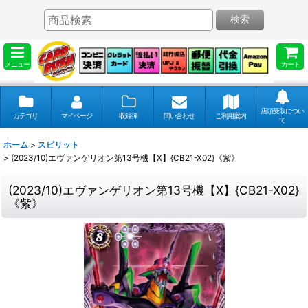
検索
メニュー
カート
店頭受取につい
カテゴリ
マイページ
収録弾
問い合わせ
ご利用案内
て
ホーム
>
スピリット
>
(2023/10)エヴァンゲリオン第13号機【X】{CB21-X02}《紫》
(2023/10)エヴァンゲリオン第13号機【X】{CB21-X02}
《紫》