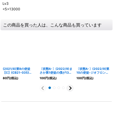
Lv3
<5>13000
この商品を買った人は、こんな商品も買っています
(2021/8)第9の使徒
〔状態A-〕(2022/9)ま
〔状態A-〕(2022/9)第
【C】{CB21-035}
さか第1使徒の僕が13番
10の使徒-ジオフロント
《多》
目の使徒に堕とされると
戦-【R】{CB23-029}
80
円
(税込)
100
円
(税込)
100
円
(税込)
は…【R】{CB23-061}
《青》
《青》