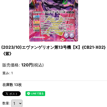
(2023/10)エヴァンゲリオン第13号機【X】{CB21-X02}
《紫》
販売価格
:
120
円
(税込)
重み
:
1
在庫数 13枚
数量
: