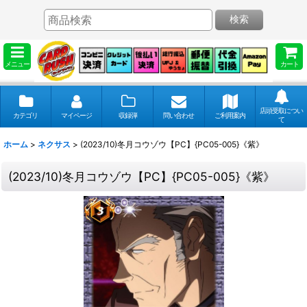
検索
メニュー
カート
店頭受取につい
カテゴリ
マイページ
収録弾
問い合わせ
ご利用案内
て
ホーム
>
ネクサス
>
(2023/10)冬月コウゾウ【PC】{PC05-005}《紫》
(2023/10)冬月コウゾウ【PC】{PC05-005}《紫》