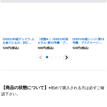
(2022/9)碇ゲンドウ-人
〔状態A-〕(2021/8)渚
(2021/8)碇シンジ-第13
を捨てたもの-【R】
カヲル-第13号機・プラ
号機・プラグスーツ-
{CB23-036}《紫》
グスーツ-【X】{CB21-
【R】{CB21-040}
120
円
(税込)
100
円
(税込)
120
円
(税込)
X05}《紫》
《紫》
【商品の状態について】
※初めて購入される方は必ずご確
認下さい。