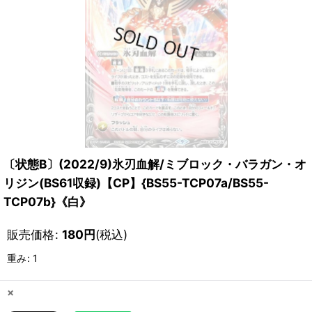
〔状態B〕(2022/9)氷刃血解/ミブロック・バラガン・オ
リジン(BS61収録)【CP】{BS55-TCP07a/BS55-
TCP07b}《白》
販売価格
:
180
円
(税込)
重み
:
1
×