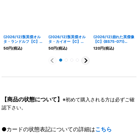
(2026/12)叛英傑オル
(2026/12)叛英傑オル
(2026/12)崩れた英傑像
タ・ランドルフ【C】
タ・カイオー【C】
【C】{BS75-071}
{BS75-059}《青》
{BS75-052}《青》
《青》
50
円
(税込)
50
円
(税込)
120
円
(税込)
【商品の状態について】
※初めて購入される方は必ずご確
認下さい。
●カードの状態表記についての詳細は
こちら