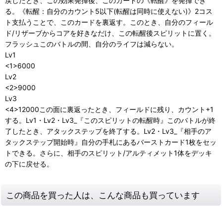
戻したとき、この効果発揮後、このカードの《転醒》を発揮でき
る。《転醒：自分のカウント5以下(転醒は同時に使えない)》2コス
ト支払うことで、このカードを裏返す。このとき、自分のフィール
ド/リザーブからコアを好きなだけ、この転醒後スピリットに置く。
フラッシュこのバトルの間、自分のライフは減らない。
Lv1
<1>6000
Lv2
<2>9000
Lv3
<4>12000この面に裏返ったとき、フィールドに残り、カウント+1
する。Lv1・Lv2・Lv3_『このスピリットの転醒時』このバトルが終
了したとき、アタックステップを終了する。Lv2・Lv3_『相手のア
タックステップ開始時』自分の手札にあるバーストカード1枚をセッ
トできる。さらに、相手のスピリット/アルティメット1体をデッキ
の下に戻せる。
この商品を買った人は、こんな商品も買っています