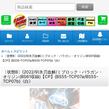
検索
メニュー
カート
店頭受取につい
カテゴリ
マイページ
収録弾
問い合わせ
ご利用案内
て
ホーム
>
スピリット
>
〔状態B〕(2022/9)氷刃血解/ミブロック・バラガン・オリジン(BS61収録)
【CP】{BS55-TCP07a/BS55-TCP07b}《白》
〔状態B〕(2022/9)氷刃血解/ミブロック・バラガン・
オリジン(BS61収録)【CP】{BS55-TCP07a/BS55-
TCP07b}《白》