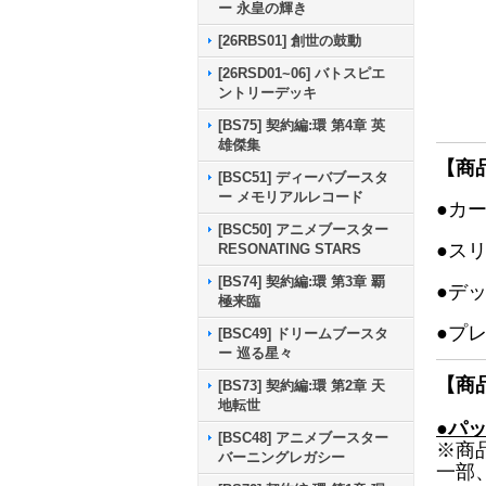
ー 永皇の輝き
[26RBS01] 創世の鼓動
[26RSD01~06] バトスピエ
ントリーデッキ
[BS75] 契約編:環 第4章 英
雄傑集
【商
[BSC51] ディーバブースタ
ー メモリアルレコード
●カ
[BSC50] アニメブースター
●ス
RESONATING STARS
[BS74] 契約編:環 第3章 覇
●デ
極来臨
●プ
[BSC49] ドリームブースタ
ー 巡る星々
【商
[BS73] 契約編:環 第2章 天
地転世
●パ
[BSC48] アニメブースター
※商
バーニングレガシー
一部