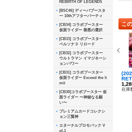
REBIRTH OF LEGENDS
[BSC46] ディーバブースタ
ー 10thアフターパーティ
こ
[CB34] コラボブースター
仮面ライダー 善悪の選択
[CB33] コラボブースター
ペルソナ３ リロード
[CB32] コラボブースター
ウルトラマン イマジネーシ
ョンパワー
[CB31] コラボブースター
(20
仮面ライダー Exceed the li
RE
mit
ドロ
1,2
EC】
在庫数
[CB30]コラボブースター 仮
37
面ライダー 〜神秘なる願
い〜
プレミアムカードコレクシ
ョン三賢神
エターナルプロモパック V
ol.1