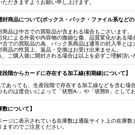
いただきますようお願い申し上げます。
開封商品について(ボックス・パック・ファイル系などの
封商品は中古での買取品が含まれる場合もございます。
劣化による外装や内容物の微細な傷、品質変化がある場
中古での買取品の為、パック系商品は通常の封入率とは
封商品の性質上、返品・交換はお受け出来ません。
入、ご購入後に開封される場合は以上を必ずご理解頂い
産段階からカードに存在する加工線(初期線)について】
Aであっても、生産段階で存在する加工線などを含む場
つものは度合いによって「状態A-」や「状態B」として
庫数について】
ページに表示されている在庫数は通販サイト上の在庫数
りますのでご注意ください。