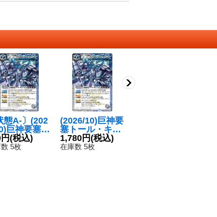
態A-〕(202
(2026/10)巨神要
〔状態A-〕(202
(
10)巨神要塞ト
塞トール・キャ
6/10)巨神要塞ト
ヴ
ル・キャッス
0円
(税込)
ッスル(LM2026
1,780円
(税込)
ール・キャッス
1,530円
(税込)
(
X】{BSC42
収録)【X】{BS
ル(LM2026収録)
【
5
数 5枚
在庫数 5枚
在庫数 2枚
04}《多》
C42-X04}《多》
【X】{BSC42-X
0
在
04}《多》