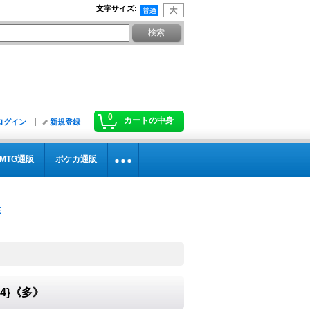
文字サイズ
:
0
カートの中身
ログイン
新規登録
MTG通販
ポケカ通販
04}《多》