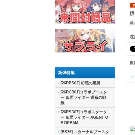
販
重
在
数
新弾特集
[26RBS02] 幻惑の翔風
[26RCB01]コラボブースタ
ー 仮面ライダー 運命の戦
線
[26RSD07]コラボスタータ
ー 仮面ライダー AGENT O
F DREAM
[BS76] エターナルブースタ