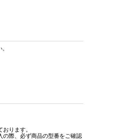
い。
ております。
入の際、必ず商品の型番をご確認