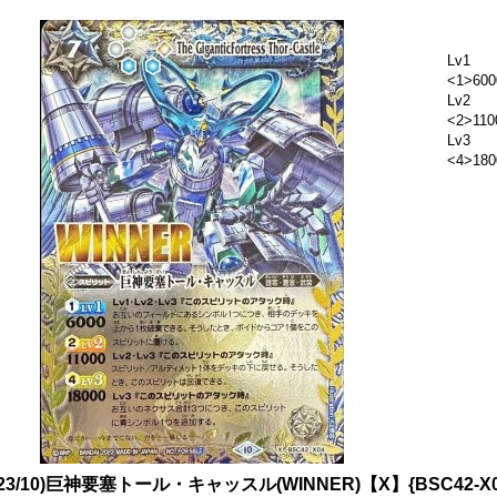
Lv1
<1>600
Lv2
<2>110
Lv3
<4>180
023/10)巨神要塞トール・キャッスル(WINNER)【X】{BSC42-X