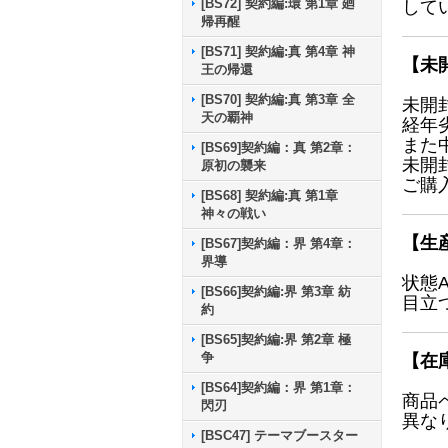
[BS72] 契約編:環 第1章 廻
して
帰再醒
[BS71] 契約編:真 第4章 神
【未
王の帰還
[BS70] 契約編:真 第3章 全
未開
天の覇神
経年
また
[BS69]契約編：真 第2章：
未開
原初の襲来
ご購
[BS68] 契約編:真 第1章
神々の戦い
【生
[BS67]契約編：界 第4章：
界導
状態
[BS66]契約編:界 第3章 紡
目立
約
[BS65]契約編:界 第2章 極
争
【在
[BS64]契約編：界 第1章：
商品
閃刃
異な
[BSC47] テーマブースター