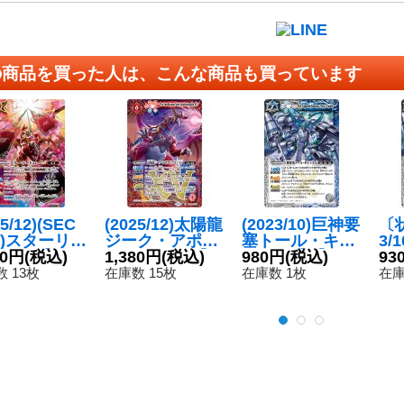
の商品を買った人は、こんな商品も買っています
25/12)(SEC
(2025/12)太陽龍
(2023/10)巨神要
〔状
T)スターリー
ジーク・アポロ
塞トール・キャ
3/
ーLT【R-S
80円
(税込)
ドラゴンXV【X
1,380円
(税込)
ッスル【X】{B
980円
(税込)
ー
93
{BSC50-0
V】{BSC50-XV
SC42-X04}
ル【
 13枚
在庫数 15枚
在庫数 1枚
在庫
}《赤》
01}《赤》
《多》
-X