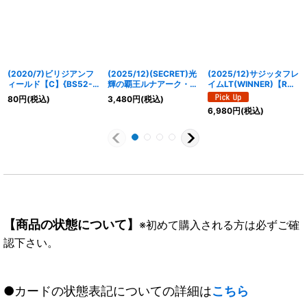
(2020/7)ビリジアンフ
(2025/12)(SECRET)光
(2025/12)サジッタフレ
ィールド【C】{BS52-
輝の覇王ルナアーク・カ
イムLT(WINNER)【R】
070}《緑》
グヤ【X-SEC】{BS74-
{BSC49-089}《赤》
80
円
(税込)
3,480
円
(税込)
X08}《黄》
6,980
円
(税込)
【商品の状態について】
※初めて購入される方は必ずご確
認下さい。
●カードの状態表記についての詳細は
こちら