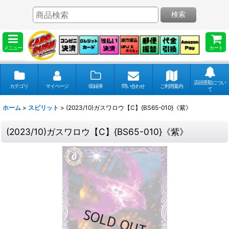
検索
メニュー
カート
店頭受取につい
カテゴリ
マイページ
収録弾
問い合わせ
ご利用案内
て
ホーム
>
スピリット
>
(2023/10)ガスワロウ【C】{BS65-010}《紫》
(2023/10)ガスワロウ【C】{BS65-010}《紫》