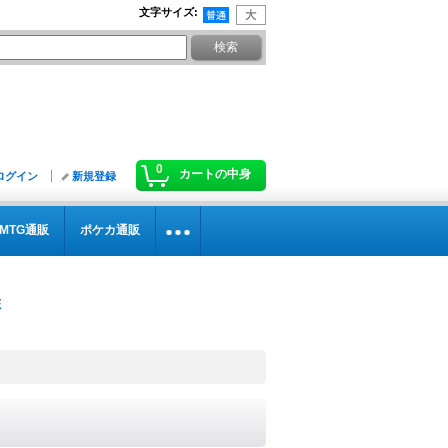
文字サイズ
:
0
カートの中身
ログイン
新規登録
MTG通販
ポケカ通販