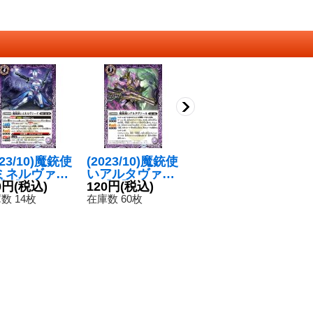
023/10)魔銃使
(2023/10)魔銃使
(2023/10)デビル
(
ミネルヴァー
いアルタヴァー
シューターカミ
ラ
C】{BS65-
0円
(税込)
ル【R】{BS65-
120円
(税込)
ュ【M】{BS65-
120円
(税込)
S
8
4}《紫》
012}《紫》
017}《紫》
数 14枚
在庫数 60枚
在庫数 187枚
在