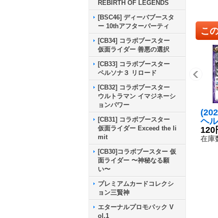
REBIRTH OF LEGENDS
[BSC46] ディーバブースタ
ー 10thアフターパーティ
こ
[CB34] コラボブースター
仮面ライダー 善悪の選択
[CB33] コラボブースター
ペルソナ３ リロード
[CB32] コラボブースター
ウルトラマン イマジネーシ
ョンパワー
(20
[CB31] コラボブースター
ヘル
仮面ライダー Exceed the li
ーラ
120
mit
5-0
在庫数
[CB30]コラボブースター 仮
面ライダー 〜神秘なる願
い〜
プレミアムカードコレクシ
ョン三賢神
エターナルプロモパック V
ol.1