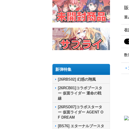
販
重
在
数
新弾特集
[26RBS02] 幻惑の翔風
[26RCB01]コラボブースタ
ー 仮面ライダー 運命の戦
線
[26RSD07]コラボスタータ
ー 仮面ライダー AGENT O
F DREAM
[BS76] エターナルブースタ