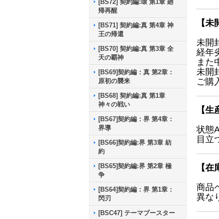
[BS72] 契約編:環 第1章 廻
帰再醒
【未
[BS71] 契約編:真 第4章 神
王の帰還
未開
[BS70] 契約編:真 第3章 全
経年
天の覇神
また
未開
[BS69]契約編：真 第2章：
ご購
原初の襲来
[BS68] 契約編:真 第1章
神々の戦い
【生
[BS67]契約編：界 第4章：
界導
状態
目立
[BS66]契約編:界 第3章 紡
約
[BS65]契約編:界 第2章 極
【在
争
商品
[BS64]契約編：界 第1章：
異な
閃刃
[BSC47] テーマブースター