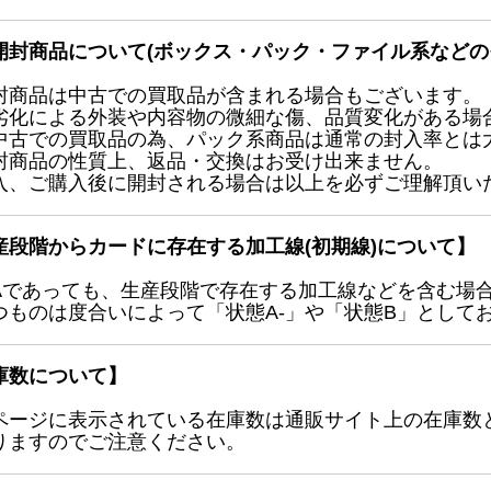
開封商品について(ボックス・パック・ファイル系などの
封商品は中古での買取品が含まれる場合もございます。
劣化による外装や内容物の微細な傷、品質変化がある場
中古での買取品の為、パック系商品は通常の封入率とは
封商品の性質上、返品・交換はお受け出来ません。
入、ご購入後に開封される場合は以上を必ずご理解頂い
産段階からカードに存在する加工線(初期線)について】
Aであっても、生産段階で存在する加工線などを含む場
つものは度合いによって「状態A-」や「状態B」として
庫数について】
ページに表示されている在庫数は通販サイト上の在庫数
りますのでご注意ください。