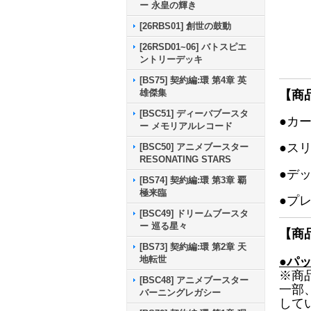
ー 永皇の輝き
[26RBS01] 創世の鼓動
[26RSD01~06] バトスピエ
ントリーデッキ
[BS75] 契約編:環 第4章 英
雄傑集
【商
[BSC51] ディーバブースタ
●カ
ー メモリアルレコード
●ス
[BSC50] アニメブースター
RESONATING STARS
●デ
[BS74] 契約編:環 第3章 覇
極来臨
●プ
[BSC49] ドリームブースタ
ー 巡る星々
【商
[BS73] 契約編:環 第2章 天
地転世
●パ
※商
[BSC48] アニメブースター
一部
バーニングレガシー
して