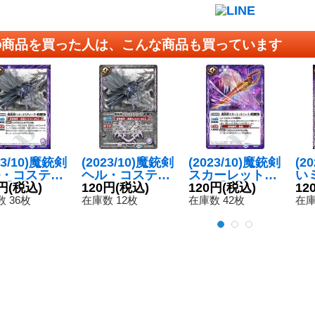
の商品を買った人は、こんな商品も買っています
23/10)魔銃剣
(2023/10)魔銃剣
(2023/10)魔銃剣
(2
・コスティ
ヘル・コスティ
スカーレットハ
い
【R】{BS6
円
(税込)
ーラ(シークレッ
120円
(税込)
ート【P】{P23-
120円
(税込)
ナ【
12
62}《紫》
ト仕様)【R】{B
06}《紫》
01
 36枚
在庫数 12枚
在庫数 42枚
在庫
S65-062}《紫》