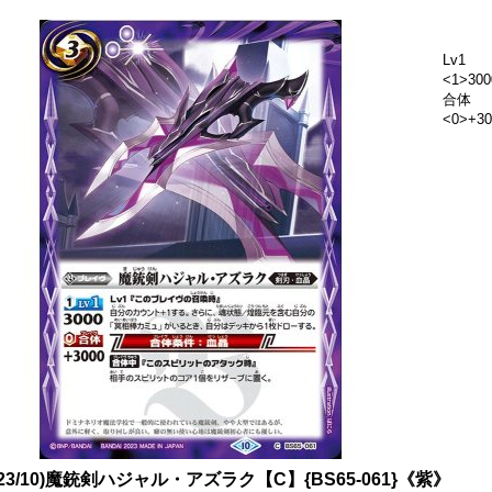
Lv1
<1>300
合体
<0>+30
023/10)魔銃剣ハジャル・アズラク【C】{BS65-061}《紫》