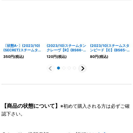
〔状態A-〕(2023/10)
(2023/10)スチームタン
(2023/10)スチームスタ
(SECRET)スチームタン
クレーヴ【R】{BS66-
ンピード【C】{BS65-
クレーヴ【R-SEC】
047}《青》
090}《青》
350
円
(税込)
120
円
(税込)
80
円
(税込)
{BS66-047}《青》
【商品の状態について】
※初めて購入される方は必ずご確
認下さい。