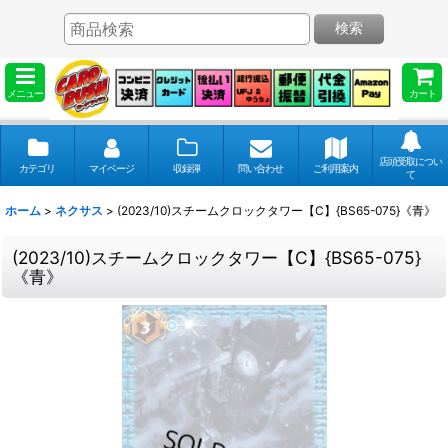
検索
メニュー
カート
店頭受取につい
カテゴリ
マイページ
収録弾
問い合わせ
ご利用案内
て
ホーム
>
ネクサス
>
(2023/10)スチームクロックタワー【C】{BS65-075}《青》
(2023/10)スチームクロックタワー【C】{BS65-075}
《青》