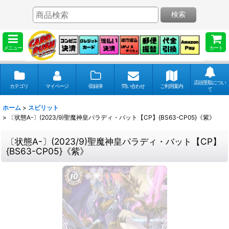
検索
メニュー
カート
店頭受取につい
カテゴリ
マイページ
収録弾
問い合わせ
ご利用案内
て
ホーム
>
スピリット
>
〔状態A-〕(2023/9)聖魔神皇パラディ・バット【CP】{BS63-CP05}《紫》
〔状態A-〕(2023/9)聖魔神皇パラディ・バット【CP】
{BS63-CP05}《紫》