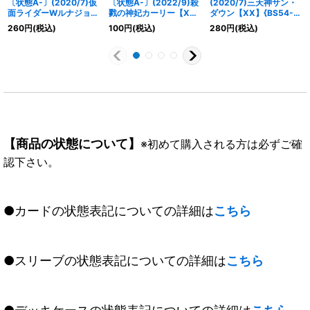
〔状態A-〕(2020/7)仮
〔状態A-〕(2022/9)殺
(2020/7)三天神サン・
面ライダーWルナジョー
戮の神妃カーリー【X】
ダウン【XX】{BS54-
カー/仮面ライダーWル
{BS60-X07}《黄》
XX03}《多》
260
円
(税込)
100
円
(税込)
280
円
(税込)
ナトリガー【転醒R】
{CB15-040}《多》
【商品の状態について】
※初めて購入される方は必ずご確
認下さい。
●カードの状態表記についての詳細は
こちら
●スリーブの状態表記についての詳細は
こちら