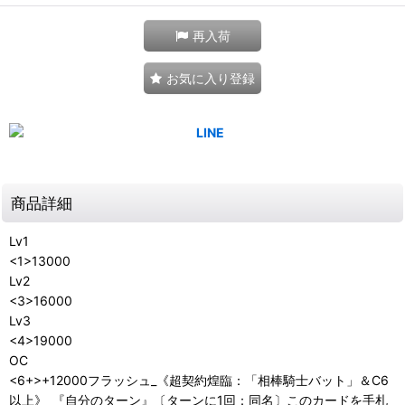
再入荷
お気に入り登録
商品詳細
Lv1
<1>13000
Lv2
<3>16000
Lv3
<4>19000
OC
<6+>+12000フラッシュ_《超契約煌臨：「相棒騎士バット」＆C6
以上》_『自分のターン』〔ターンに1回：同名〕このカードを手札