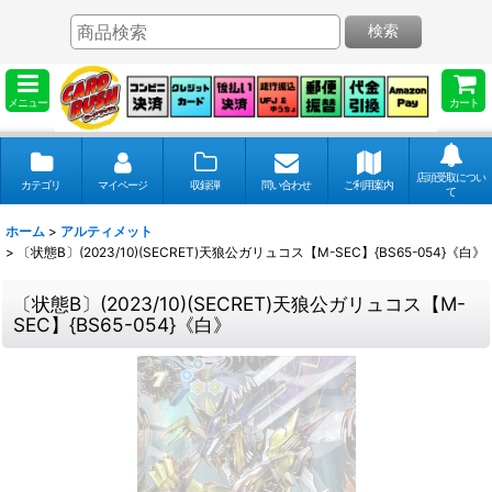
検索
メニュー
カート
店頭受取につい
カテゴリ
マイページ
収録弾
問い合わせ
ご利用案内
て
ホーム
>
アルティメット
>
〔状態B〕(2023/10)(SECRET)天狼公ガリュコス【M-SEC】{BS65-054}《白》
〔状態B〕(2023/10)(SECRET)天狼公ガリュコス【M-
SEC】{BS65-054}《白》