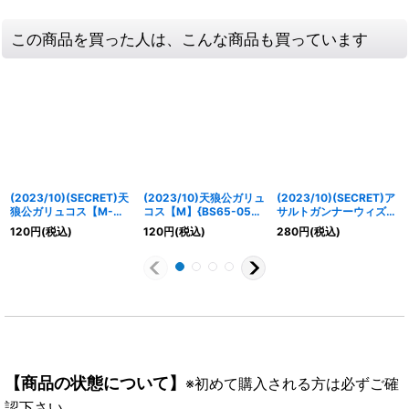
この商品を買った人は、こんな商品も買っています
(2023/10)(SECRET)天
(2023/10)天狼公ガリュ
(2023/10)(SECRET)ア
狼公ガリュコス【M-
コス【M】{BS65-054}
サルトガンナーウィズ
SEC】{BS65-054}
《白》
【R-SEC】{BS65-032}
120
円
(税込)
120
円
(税込)
280
円
(税込)
《白》
《白》
【商品の状態について】
※初めて購入される方は必ずご確
認下さい。