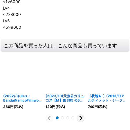
<1>6000
Lv4
<2>8000
Lv5
<5>9000
この商品を買った人は、こんな商品も買っています
(2022/8)(illus：
(2023/10)天狼公ガリュ
〔状態A-〕(2013/1)ア
BandaiNamcoFilmwork
コス【M】{BS65-054}
ルティメット・ジークフ
s)冥騎皇ドラゴニック・
《白》
リード(イラスト違い/顔
280
円
(税込)
120
円
(税込)
740
円
(税込)
アーサー/翼神機グラ
左向)【X】{SD19-X01}
ン・ウォーデン・ツヴァ
《赤》
イ【転醒X】{SD60-
TX01a/SD60-TX01b}
《多》