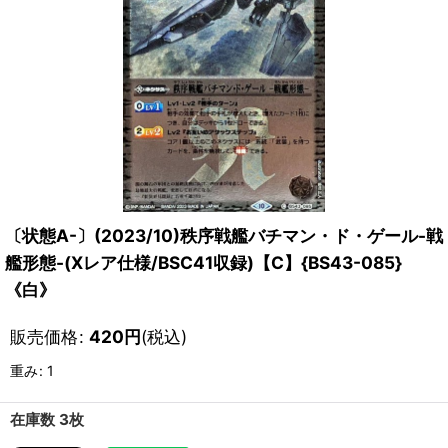
〔状態A-〕(2023/10)秩序戦艦バチマン・ド・ゲール-戦
艦形態-(Xレア仕様/BSC41収録)【C】{BS43-085}
《白》
販売価格
:
420
円
(税込)
重み
:
1
在庫数 3枚