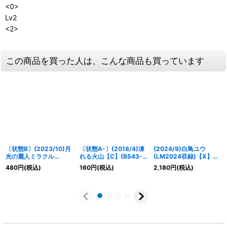
<0>
Lv2
<2>
この商品を買った人は、こんな商品も買っています
〔状態B〕(2023/10)月
〔状態A-〕(2018/4)凍
(2024/9)白鳥ユウ
光の麗人ミラクル
れる火山【C】{BS43-
(LM2024収録)【X】
【PB】{PB33-008}
084}《白》
{PX22-04}《白》
480
円
(税込)
160
円
(税込)
2,180
円
(税込)
《白》