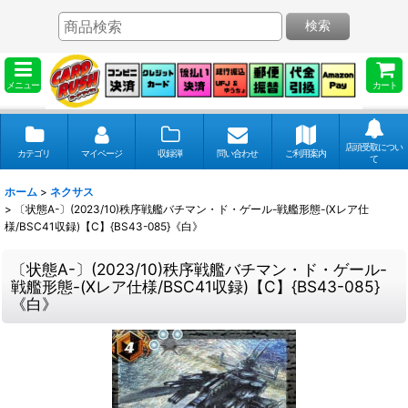
検索
メニュー
カート
店頭受取につい
カテゴリ
マイページ
収録弾
問い合わせ
ご利用案内
て
ホーム
>
ネクサス
>
〔状態A-〕(2023/10)秩序戦艦バチマン・ド・ゲール-戦艦形態-(Xレア仕
様/BSC41収録)【C】{BS43-085}《白》
〔状態A-〕(2023/10)秩序戦艦バチマン・ド・ゲール-
戦艦形態-(Xレア仕様/BSC41収録)【C】{BS43-085}
《白》