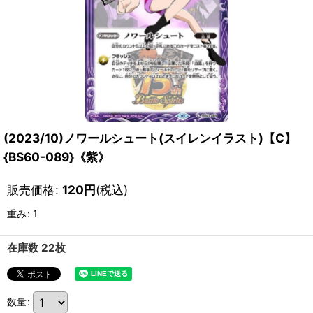
(2023/10)ノワールシュート(スイレンイラスト)【C】
{BS60-089}《紫》
販売価格
:
120
円
(税込)
重み
:
1
在庫数 22枚
数量
: