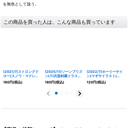
を無色として扱う。
この商品を買った人は、こんな商品も買っています
(2021/7)ストロングド
(2025/11)ソーンプリズ
(2022/7)ホーリーサイ
ロー(スノウ・マクレイ
ンLT(兵堂剣蔵イラスト)
ン(マギサイラスト)
ンイラスト)【C】
【R】{BSC45-097}
【C】{BS55-075}
180
円
(税込)
180
円
(税込)
120
円
(税込)
{SD02-017}《青》
《緑》
《黄》