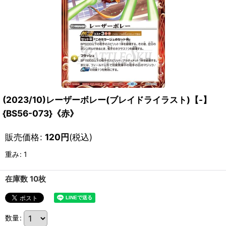
(2023/10)レーザーボレー(ブレイドライラスト)【-】
{BS56-073}《赤》
販売価格
:
120
円
(税込)
重み
:
1
在庫数 10枚
数量
: