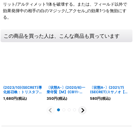
リット/アルティメット1体を破壊する。または、フィールド以外で
効果発揮中の相手の白のマジック/_アクセル_の効果1つを無効にす
る。
この商品を買った人は、こんな商品も買っています
(2023/10)(SECRET)導
〔状態A-〕(2020/6)一
〔状態A-〕(2021/7)
化姫召喚：トリスタフィ
乗寺賢【M】{CB11-
(SECRET)スサノオ【X-
ールド【X-SEC】
021}《緑》
SEC】{CB16-X06}
1,680
円
(税込)
350
円
(税込)
580
円
(税込)
{BS66-X12}《黄》
《青》