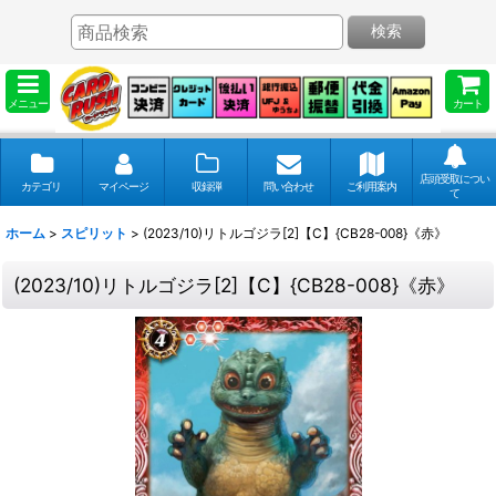
検索
メニュー
カート
店頭受取につい
カテゴリ
マイページ
収録弾
問い合わせ
ご利用案内
て
ホーム
>
スピリット
>
(2023/10)リトルゴジラ[2]【C】{CB28-008}《赤》
(2023/10)リトルゴジラ[2]【C】{CB28-008}《赤》