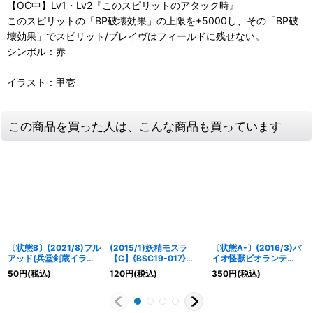
【OC中】Lv1・Lv2『このスピリットのアタック時』
このスピリットの「BP破壊効果」の上限を+5000し、その「BP破
壊効果」でスピリット/ブレイヴはフィールドに残せない。
シンボル：赤
イラスト：甲壱
この商品を買った人は、こんな商品も買っています
〔状態B〕(2021/8)フル
(2015/1)妖精モスラ
〔状態A-〕(2016/3)バ
アッド(兵堂剣蔵イラス
【C】{BSC19-017}
イオ怪獣ビオランテ
ト)【C】{BS04-098}
《緑》
【X】{BSC26-X03}
50
円
(税込)
120
円
(税込)
350
円
(税込)
《緑》
《緑》