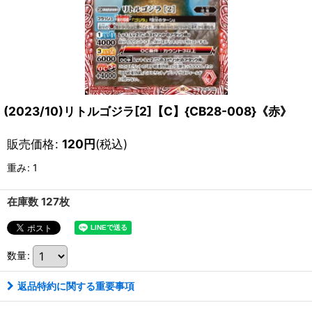
(2023/10)リトルゴジラ[2]【C】{CB28-008}《赤》
販売価格
:
120
円
(税込)
重み
:
1
在庫数 127枚
数量
:
返品特約に関する重要事項