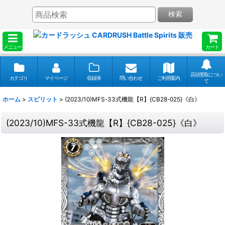
検索
メニュー
カート
店頭受取につい
カテゴリ
マイページ
収録弾
問い合わせ
ご利用案内
て
ホーム
>
スピリット
>
(2023/10)MFS-33式機龍【R】{CB28-025}《白》
(2023/10)MFS-33式機龍【R】{CB28-025}《白》