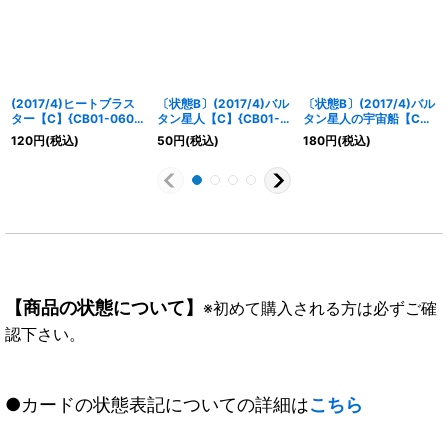
(2017/4)ヒートブラス
〔状態B〕(2017/4)バル
〔状態B〕(2017/4)バル
ター【C】{CB01-060}
タン星人【C】{CB01-
タン星人の宇宙船【C】
《多》
026}《多》
{CB01-054}《多》
120
円
(税込)
50
円
(税込)
180
円
(税込)
【商品の状態について】
※初めて購入される方は必ずご確
認下さい。
●カードの状態表記についての詳細は
こちら