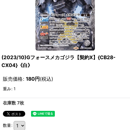
(2023/10)Gフォースメカゴジラ【契約X】{CB28-
CX04}《白》
販売価格
:
180
円
(税込)
重み
:
1
在庫数 7枚
数量
: