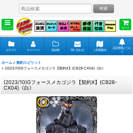
検索
メニュー
カート
店頭受取につい
カテゴリ
マイページ
収録弾
問い合わせ
ご利用案内
て
ホーム
>
契約スピリット
>
(2023/10)Gフォースメカゴジラ【契約X】{CB28-CX04}《白》
(2023/10)Gフォースメカゴジラ【契約X】{CB28-
CX04}《白》