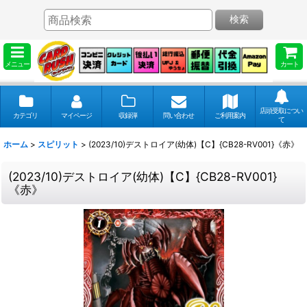
検索
メニュー
カート
店頭受取につい
カテゴリ
マイページ
収録弾
問い合わせ
ご利用案内
て
ホーム
>
スピリット
>
(2023/10)デストロイア(幼体)【C】{CB28-RV001}《赤》
(2023/10)デストロイア(幼体)【C】{CB28-RV001}
《赤》