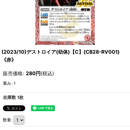
(2023/10)デストロイア(幼体)【C】{CB28-RV001}
《赤》
販売価格
:
280
円
(税込)
重み
:
1
在庫数 1枚
数量
: