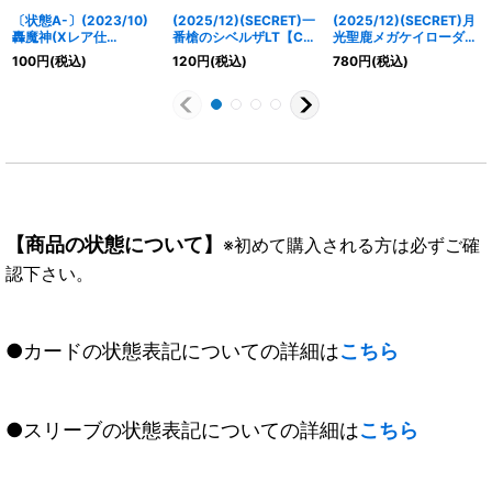
〔状態A-〕(2023/10)
(2025/12)(SECRET)一
(2025/12)(SECRET)月
轟魔神(Xレア仕
番槍のシベルザLT【C-
光聖鹿メガケイローダ
様/BSC41収録)【C】
SEC】{BSC49-021}
【X-SEC】{BS73-X04}
100
円
(税込)
120
円
(税込)
780
円
(税込)
{BS39-058}《青》
《緑》
《白》
【商品の状態について】
※初めて購入される方は必ずご確
認下さい。
●カードの状態表記についての詳細は
こちら
●スリーブの状態表記についての詳細は
こちら