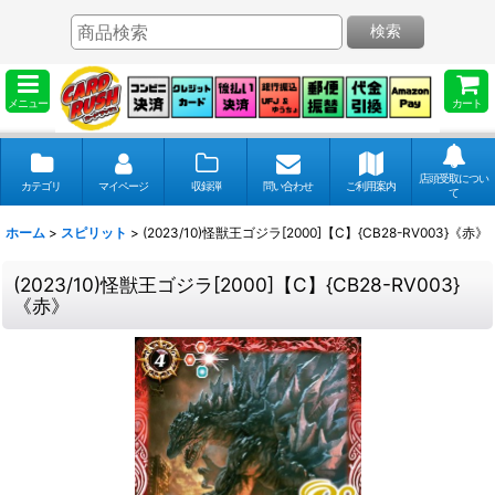
検索
メニュー
カート
店頭受取につい
カテゴリ
マイページ
収録弾
問い合わせ
ご利用案内
て
ホーム
>
スピリット
>
(2023/10)怪獣王ゴジラ[2000]【C】{CB28-RV003}《赤》
(2023/10)怪獣王ゴジラ[2000]【C】{CB28-RV003}
《赤》