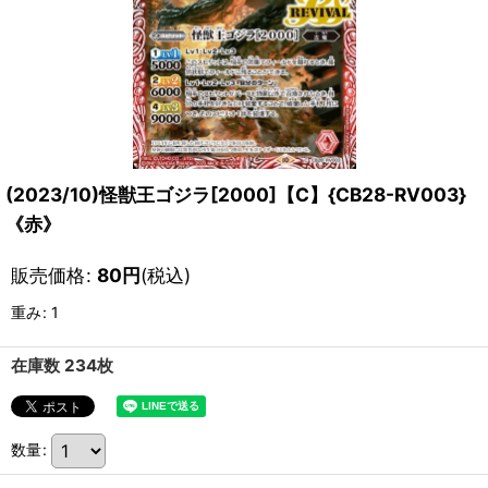
(2023/10)怪獣王ゴジラ[2000]【C】{CB28-RV003}
《赤》
販売価格
:
80
円
(税込)
重み
:
1
在庫数 234枚
数量
: