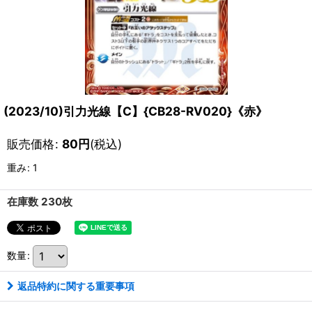
(2023/10)引力光線【C】{CB28-RV020}《赤》
販売価格
:
80
円
(税込)
重み
:
1
在庫数 230枚
数量
:
返品特約に関する重要事項