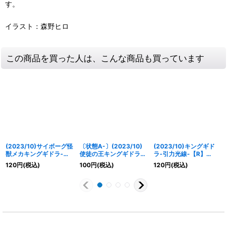
す。
イラスト：森野ヒロ
この商品を買った人は、こんな商品も買っています
(2023/10)サイボーグ怪
〔状態A-〕(2023/10)
(2023/10)キングギド
獣メカキングギドラ-マ
使徒の王キングギドラ
ラ-引力光線-【R】
シンハンド展開-【X】
【X】{PC11-X02}
{CB28-005}《赤》
120
円
(税込)
100
円
(税込)
120
円
(税込)
{CB28-X06}《多》
《多》