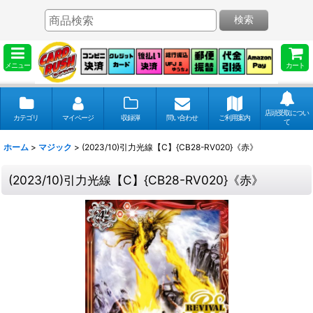
検索
メニュー
カート
店頭受取につい
カテゴリ
マイページ
収録弾
問い合わせ
ご利用案内
て
ホーム
>
マジック
>
(2023/10)引力光線【C】{CB28-RV020}《赤》
(2023/10)引力光線【C】{CB28-RV020}《赤》