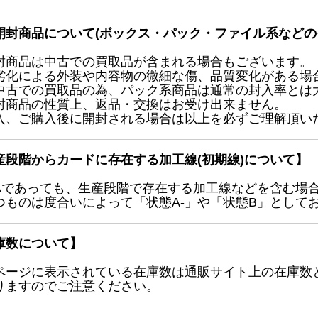
開封商品について(ボックス・パック・ファイル系などの
封商品は中古での買取品が含まれる場合もございます。
劣化による外装や内容物の微細な傷、品質変化がある場
中古での買取品の為、パック系商品は通常の封入率とは
封商品の性質上、返品・交換はお受け出来ません。
入、ご購入後に開封される場合は以上を必ずご理解頂い
産段階からカードに存在する加工線(初期線)について】
Aであっても、生産段階で存在する加工線などを含む場
つものは度合いによって「状態A-」や「状態B」として
庫数について】
ページに表示されている在庫数は通販サイト上の在庫数
りますのでご注意ください。