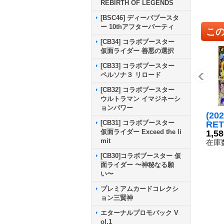
REBIRTH OF LEGENDS
[BSC46] ディーバブースタ
ー 10thアフターパーティ
こ
[CB34] コラボブースター
仮面ライダー 善悪の選択
[CB33] コラボブースター
ペルソナ３ リロード
[CB32] コラボブースター
ウルトラマン イマジネーシ
ョンパワー
(20
[CB31] コラボブースター
RE
仮面ライダー Exceed the li
スピ
1,5
mit
コニ
在庫数
C】{
[CB30]コラボブースター 仮
00
面ライダー 〜神秘なる願
い〜
プレミアムカードコレクシ
ョン三賢神
エターナルプロモパック V
ol.1