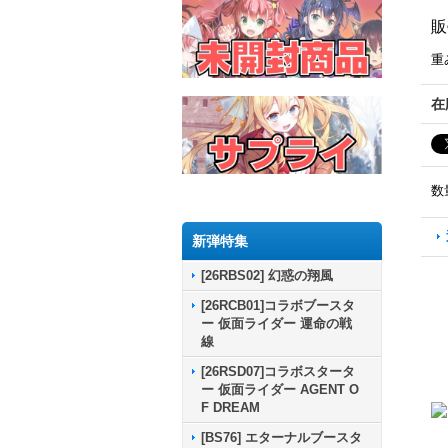
販
重
在
数
新弾特集
[26RBS02] 幻惑の翔風
[26RCB01]コラボブースタ
ー 仮面ライダー 運命の戦
線
[26RSD07]コラボスタータ
ー 仮面ライダー AGENT O
F DREAM
[BS76] エターナルブースタ