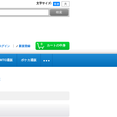
文字サイズ
:
0
カートの中身
ログイン
新規登録
MTG通販
ポケカ通販
》