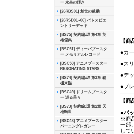
ー 永皇の輝き
[26RBS01] 創世の鼓動
[26RSD01~06] バトスピエ
ントリーデッキ
[BS75] 契約編:環 第4章 英
雄傑集
【商
[BSC51] ディーバブースタ
●カ
ー メモリアルレコード
●ス
[BSC50] アニメブースター
RESONATING STARS
●デ
[BS74] 契約編:環 第3章 覇
極来臨
●プ
[BSC49] ドリームブースタ
ー 巡る星々
【商
[BS73] 契約編:環 第2章 天
地転世
●パ
※商
[BSC48] アニメブースター
一部
バーニングレガシー
して