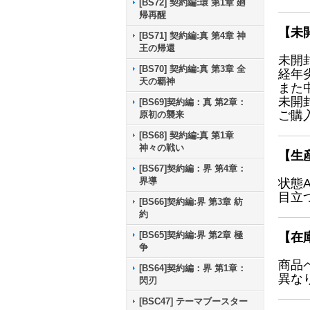
[BS72] 契約編:環 第1章 廻
帰再醒
【未
[BS71] 契約編:真 第4章 神
王の帰還
未開
[BS70] 契約編:真 第3章 全
経年
天の覇神
また
未開
[BS69]契約編：真 第2章：
ご購
原初の襲来
[BS68] 契約編:真 第1章
神々の戦い
【生
[BS67]契約編：界 第4章：
界導
状態
目立
[BS66]契約編:界 第3章 紡
約
[BS65]契約編:界 第2章 極
【在
争
商品
[BS64]契約編：界 第1章：
異な
閃刃
[BSC47] テーマブースター