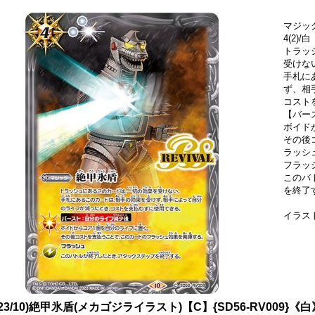
マジッ
4(2)/白
トラッ
受けな
手札に
ず、相
コスト
【バー
ボイド
その後
ラッシ
フラッ
このバ
を終了
イラスト
023/10)絶甲氷盾(メカゴジライラスト)【C】{SD56-RV009}《白