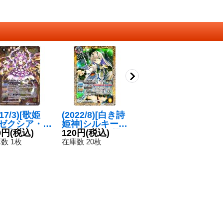
017/3)[歌姫
(2022/8)[白き詩
(2024/11)[10th
(2
]ゼクシア・テ
姫神]シルキー・
ディーバ]リヴィ
装
マ【X】{BSC
0円
(税込)
サンセット/[機
120円
(税込)
ー・ラ・フォー
180円
(税込)
テ
1
-X03}《黄》
界転醒・白き詩
レム【X】{BSC
SC
数 1枚
在庫数 20枚
在庫数 16枚
在
姫神]シルキー・
43-X06}《黄》
《
サンセット【転
醒R】{BSC39-0
35a/BSC39-035
b}《黄》