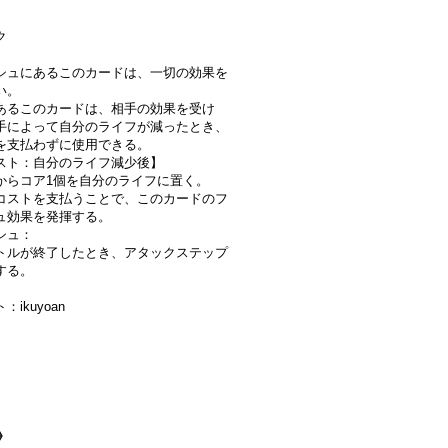
ク
シュにあるこのカードは、一切の効果を
い。
あるこのカードは、相手の効果を受け
手によって自分のライフが減ったとき、
を支払わずに使用できる。
スト：自分のライフ減少後】
からコア1個を自分のライフに置く。
コストを支払うことで、このカードのフ
ュ効果を発揮する。
シュ：
トルが終了したとき、アタックステップ
する。
：ikuyoan
》