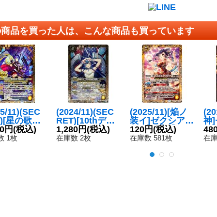
の商品を買った人は、こんな商品も買っています
25/11)(SEC
(2024/11)(SEC
(2025/11)[焔ノ
(2
T)[星の歌姫]
RET)[10thディ
装イ]ゼクシア・
神
ッツ・ドラ
80円
(税込)
ーバ]スピッツ・
1,280円
(税込)
テンマ【R】{B
120円
(税込)
ン
48
ー【M-SE
ドラコニー【M-
SC46-028}
28
 1枚
在庫数 2枚
在庫数 581枚
在庫
BSC46-RV
SEC】{BSC43-
《黄》
2}《黄》
004}《黄》