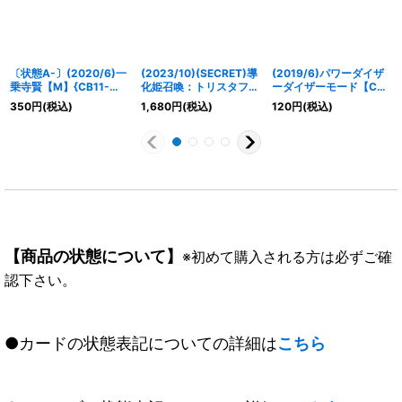
〔状態A-〕(2020/6)一
(2023/10)(SECRET)導
(2019/6)パワーダイザ
乗寺賢【M】{CB11-
化姫召喚：トリスタフィ
ーダイザーモード【C】
021}《緑》
ールド【X-SEC】
{CB10-053}《白》
350
円
(税込)
1,680
円
(税込)
120
円
(税込)
{BS66-X12}《黄》
【商品の状態について】
※初めて購入される方は必ずご確
認下さい。
●カードの状態表記についての詳細は
こちら