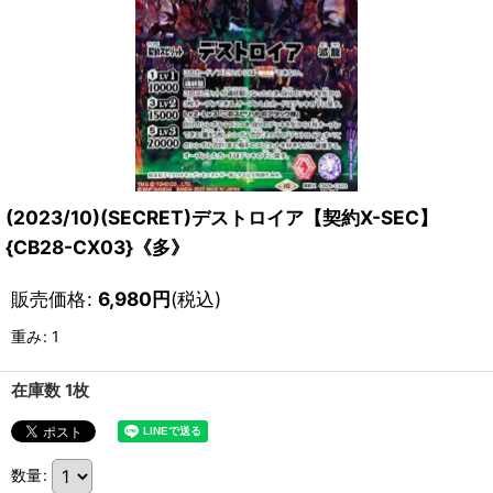
(2023/10)(SECRET)デストロイア【契約X-SEC】
{CB28-CX03}《多》
販売価格
:
6,980
円
(税込)
重み
:
1
在庫数 1枚
数量
: