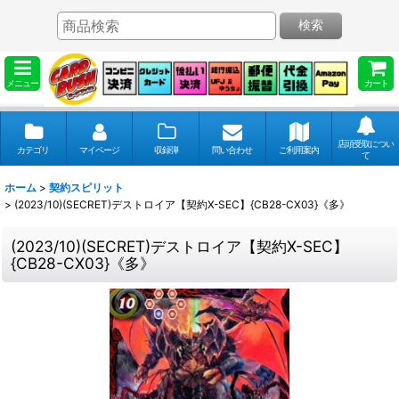
検索
メニュー
カート
店頭受取につい
カテゴリ
マイページ
収録弾
問い合わせ
ご利用案内
て
ホーム
>
契約スピリット
>
(2023/10)(SECRET)デストロイア【契約X-SEC】{CB28-CX03}《多》
(2023/10)(SECRET)デストロイア【契約X-SEC】
{CB28-CX03}《多》