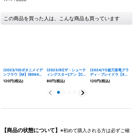
この商品を買った人は、こんな商品も買っています
(2023/10)ボタニメイデ
(2023/9)[ザ・シューテ
(2024/11)超刃皇竜グラ
ンフラウ【M】{BS64-
ィングスター]アン【C】
ディ・ブレイドラ【X】
027}《緑》
{BSC40-032}《黄》
{BS68-X02}《赤》
120
円
(税込)
80
円
(税込)
120
円
(税込)
【商品の状態について】
※初めて購入される方は必ずご確