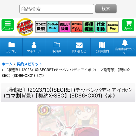
検索
メニュー
カート
店頭受取につい
カテゴリ
マイページ
収録弾
問い合わせ
ご利用案内
て
ホーム
>
契約スピリット
>
〔状態B〕(2023/10)(SECRET)テッペンバディアイボウ(コマ割背景)【契約X-
SEC】{SD66-CX01}《赤》
〔状態B〕(2023/10)(SECRET)テッペンバディアイボウ
(コマ割背景)【契約X-SEC】{SD66-CX01}《赤》