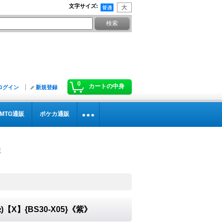
文字サイズ
:
0
カートの中身
ログイン
新規登録
MTG通販
ポケカ通販
【X】{BS30-X05}《紫》