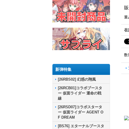
販
重
在
数
新弾特集
[26RBS02] 幻惑の翔風
[26RCB01]コラボブースタ
ー 仮面ライダー 運命の戦
線
[26RSD07]コラボスタータ
ー 仮面ライダー AGENT O
F DREAM
[BS76] エターナルブースタ