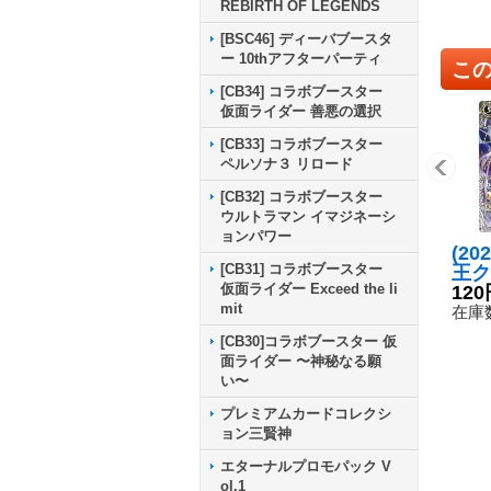
REBIRTH OF LEGENDS
[BSC46] ディーバブースタ
ー 10thアフターパーティ
こ
[CB34] コラボブースター
仮面ライダー 善悪の選択
[CB33] コラボブースター
ペルソナ３ リロード
[CB32] コラボブースター
ウルトラマン イマジネーシ
ョンパワー
(20
[CB31] コラボブースター
王ク
仮面ライダー Exceed the li
ーレ
120
mit
S53
在庫数
[CB30]コラボブースター 仮
面ライダー 〜神秘なる願
い〜
プレミアムカードコレクシ
ョン三賢神
エターナルプロモパック V
ol.1