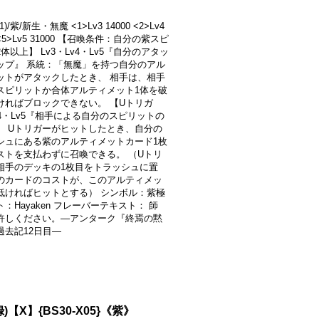
1)/紫/新生・無魔 <1>Lv3 14000 <2>Lv4
0 <5>Lv5 31000 【召喚条件：自分の紫スピ
体以上】 Lv3・Lv4・Lv5『自分のアタッ
ップ』 系統：「無魔」を持つ自分のアル
ットがアタックしたとき、 相手は、相手
スピリットか合体アルティメット1体を破
ければブロックできない。 【Uトリガ
v4・Lv5『相手による自分のスピリットの
』 Uトリガーがヒットしたとき、自分の
シュにある紫のアルティメットカード1枚
ストを支払わずに召喚できる。 （Uトリ
相手のデッキの1枚目をトラッシュに置
のカードのコストが、このアルティメッ
低ければヒットとする） シンボル：紫極
：Hayaken フレーバーテキスト： 師
許しください。―アンターク『終焉の黙
過去記12日目―
【X】{BS30-X05}《紫》