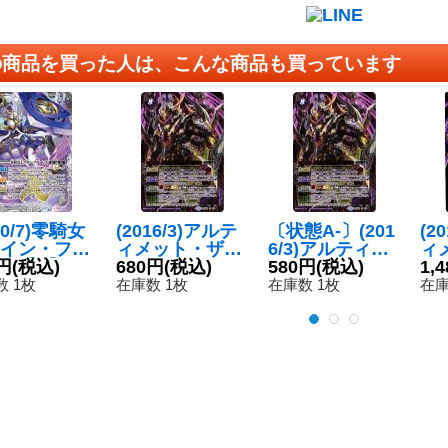
の商品を買った人は、こんな商品も買っています
20/7)零騎女
(2016/3)アルテ
〔状態A-〕(201
(2
イン・フロ
ィメット・ザン
6/3)アルティメ
ィ
ス【X】{B
円
(税込)
デ・ミリオン(B
680円
(税込)
ット・ザンデ・
580円
(税込)
デ
1,
-X04}《白》
SC27収録)
ミリオン(BSC2
ラ
 1枚
在庫数 1枚
在庫数 1枚
在庫
【X】{BS30-X0
7収録)【X】{BS
C2
5}《紫》
30-X05}《紫》
EC
5