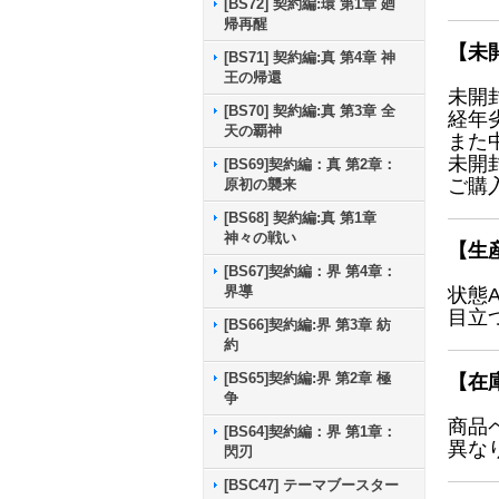
[BS72] 契約編:環 第1章 廻
帰再醒
【未
[BS71] 契約編:真 第4章 神
王の帰還
未開
[BS70] 契約編:真 第3章 全
経年
天の覇神
また
未開
[BS69]契約編：真 第2章：
ご購
原初の襲来
[BS68] 契約編:真 第1章
神々の戦い
【生
[BS67]契約編：界 第4章：
界導
状態
目立
[BS66]契約編:界 第3章 紡
約
[BS65]契約編:界 第2章 極
【在
争
商品
[BS64]契約編：界 第1章：
異な
閃刃
[BSC47] テーマブースター