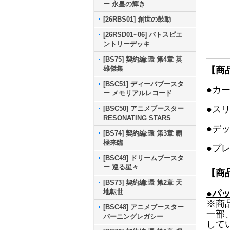
ー 永皇の輝き
[26RBS01] 創世の鼓動
[26RSD01~06] バトスピエ
ントリーデッキ
[BS75] 契約編:環 第4章 英
雄傑集
【商
[BSC51] ディーバブースタ
●カ
ー メモリアルレコード
●ス
[BSC50] アニメブースター
RESONATING STARS
●デ
[BS74] 契約編:環 第3章 覇
極来臨
●プ
[BSC49] ドリームブースタ
ー 巡る星々
【商
[BS73] 契約編:環 第2章 天
地転世
●パ
※商
[BSC48] アニメブースター
一部
バーニングレガシー
して