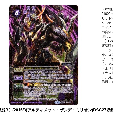
8(紫4極
2100
リット2
クステ
ティメ
の合体
壊しな
ー】L
破壊時
トラッ
を、コ
ガー：
く。そ
トより
イラスト
よ、お
示録』
態B〕(2016/3)アルティメット・ザンデ・ミリオン(BSC27収録)