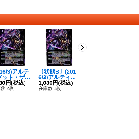
016/3)アルテ
〔状態B〕(201
〔状態A-〕(201
(
メット・ザン
6/3)アルティメ
6/3)アルティメ
ィ
・ミリオン(イ
480円
(税込)
ット・ザンデ・
1,080円
(税込)
ット・ザンデ・
1,280円
(税込)
デ
4
スト違い/BS
ミリオン(イラス
ミリオン(イラス
【
数 2枚
在庫数 1枚
在庫数 1枚
在
7収録)【X-S
ト違い/BSC27
ト違い/BSC27
5
】{BS30-X0
収録)【X-SE
収録)【X-SE
}《紫》
C】{BS30-X05}
C】{BS30-X05}
《紫》
《紫》