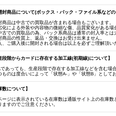
開封商品について(ボックス・パック・ファイル系などの
封商品は中古での買取品が含まれる場合もございます。
劣化による外装や内容物の微細な傷、品質変化がある場
中古での買取品の為、パック系商品は通常の封入率とは
封商品の性質上、返品・交換はお受け出来ません。
入、ご購入後に開封される場合は以上を必ずご理解頂い
産段階からカードに存在する加工線(初期線)について】
Aであっても、生産段階で存在する加工線などを含む場
つものは度合いによって「状態A-」や「状態B」として
庫数について】
ページに表示されている在庫数は通販サイト上の在庫数
りますのでご注意ください。