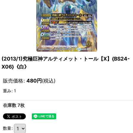
(2013/1)究極巨神アルティメット・トール【X】{BS24-
X06}《白》
販売価格
:
480
円
(税込)
重み
:
1
在庫数 7枚
数量
: