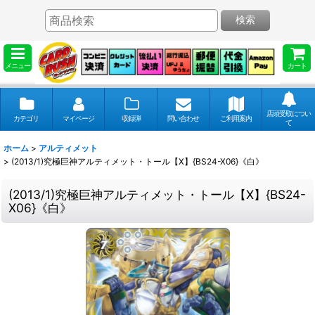
検索
メニュー
カート
店頭受取につい
カテゴリ
マイページ
収録弾
問い合わせ
ご利用案内
て
ホーム
>
アルティメット
>
(2013/1)究極巨神アルティメット・トール【X】{BS24-X06}《白》
(2013/1)究極巨神アルティメット・トール【X】{BS24-
X06}《白》