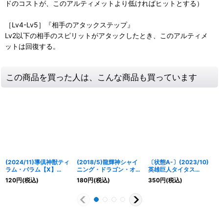
ドのコストが、このアルティメットより低ければヒットとする）
［Lv4-Lv5］『相手のアタックステップ』
Lv2以下の相手のスピリットがアタックしたとき、このアルティメ
ットは回復する。
この商品を買った人は、こんな商品も買っています
(2024/11)導倶神獣ティ
(2018/5)龍輝神シャイ
〔状態A-〕(2023/10)
ラム・バラム【X】
ニング・ドラゴン・オー
英雄巨人タイタス
{BS68-X06}《黄》
バーレイX【X】{SD44-
XV【XV】{BS66-
120
円
(税込)
180
円
(税込)
350
円
(税込)
X01}《赤》
XV05}《青》