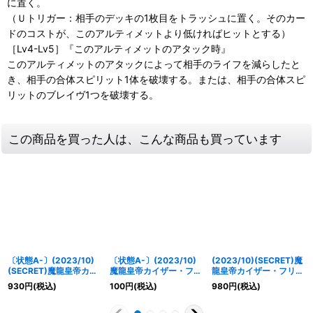
に置く。
（Ｕトリガー：相手のデッキの1枚目をトラッシュに置く。そのカー
ドのコストが、このアルティメットより低ければヒットとする）
［Lv4-Lv5］『このアルティメットのアタック時』
このアルティメットのアタックによって相手のライフを減らしたと
き、相手の合体スピリット1体を破壊する。または、相手の合体スピ
リットのブレイヴ1つを破壊する。
この商品を買った人は、こんな商品も買っています
〔状態A-〕(2023/10)
〔状態A-〕(2023/10)
(2023/10)(SECRET)魔
(SECRET)魔龍皇帝カイ
魔龍皇帝カイザー・フリ
龍皇帝カイザー・フリー
ザー・フリード【X-
ード【X】{BSC42-
ド【X-SEC】{BSC42-
930
円
(税込)
100
円
(税込)
980
円
(税込)
SEC】{BSC42-X03}
X03}《多》
X03}《多》
《多》