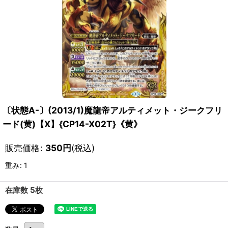
〔状態A-〕(2013/1)魔龍帝アルティメット・ジークフリ
ード(黄)【X】{CP14-X02T}《黄》
販売価格
:
350
円
(税込)
重み
:
1
在庫数 5枚