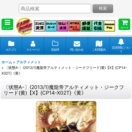
検索
メニュー
カート
店頭受取につい
カテゴリ
マイページ
収録弾
問い合わせ
ご利用案内
て
ホーム
>
アルティメット
>
〔状態A-〕(2013/1)魔龍帝アルティメット・ジークフリード(黄)【X】{CP14-
X02T}《黄》
〔状態A-〕(2013/1)魔龍帝アルティメット・ジークフ
リード(黄)【X】{CP14-X02T}《黄》