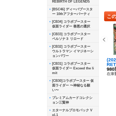
REBIRTH OF LEGENDS
[BSC46] ディーバブースタ
ー 10thアフターパーティ
こ
[CB34] コラボブースター
仮面ライダー 善悪の選択
[CB33] コラボブースター
ペルソナ３ リロード
[CB32] コラボブースター
ウルトラマン イマジネーシ
ョンパワー
(20
[CB31] コラボブースター
RE
仮面ライダー Exceed the li
イザ
980
mit
ド【
在庫数
SC4
[CB30]コラボブースター 仮
《多
面ライダー 〜神秘なる願
い〜
プレミアムカードコレクシ
ョン三賢神
エターナルプロモパック V
ol.1