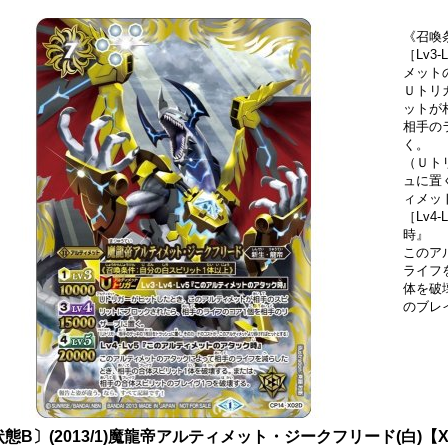
《召喚
［Lv3
メット
Ｕトリ
ットが
相手の
く。
（Ｕト
ュに置
ィメッ
［Lv4
時』
このア
ライフ
体を破
のブレ
態B〕(2013/1)魔龍帝アルティメット・ジークフリード(白)【X】