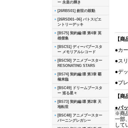
ー 永皇の輝き
[26RBS01] 創世の鼓動
[26RSD01~06] バトスピエ
ントリーデッキ
[BS75] 契約編:環 第4章 英
雄傑集
【商
[BSC51] ディーバブースタ
●カ
ー メモリアルレコード
●ス
[BSC50] アニメブースター
RESONATING STARS
●デ
[BS74] 契約編:環 第3章 覇
極来臨
●プ
[BSC49] ドリームブースタ
ー 巡る星々
【商
[BS73] 契約編:環 第2章 天
地転世
●パ
※商
[BSC48] アニメブースター
一部
バーニングレガシー
して