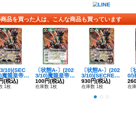
の商品を買った人は、こんな商品も買っています
23/10)(SEC
〔状態A-〕(202
〔状態A-〕(202
〔状
T)魔龍皇帝カ
3/10)魔龍皇帝カ
3/10)(SECRET)
0/
ー・フリー
円
(税込)
イザー・フリー
100円
(税込)
魔龍皇帝カイザ
930円
(税込)
ク
26
X-SEC】{B
ド【X】{BSC42
ー・フリード
フ
 1枚
在庫数 1枚
在庫数 1枚
在庫
2-X03}
-X03}《多》
【X-SEC】{BS
【X
》
C42-X03}《多》
《