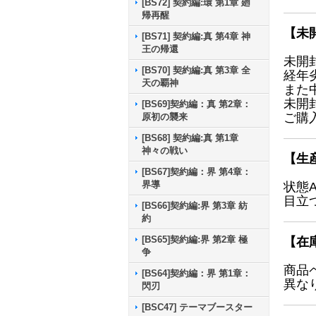
[BS72] 契約編:環 第1章 廻
帰再醒
【未
[BS71] 契約編:真 第4章 神
王の帰還
未開
[BS70] 契約編:真 第3章 全
経年
天の覇神
また
未開
[BS69]契約編：真 第2章：
ご購
原初の襲来
[BS68] 契約編:真 第1章
神々の戦い
【生
[BS67]契約編：界 第4章：
界導
状態
目立
[BS66]契約編:界 第3章 紡
約
[BS65]契約編:界 第2章 極
【在
争
商品
[BS64]契約編：界 第1章：
異な
閃刃
[BSC47] テーマブースター