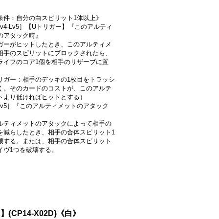
条件：自分の白スピリット1体以上》
-Lv4-Lv5］【Uトリガー】『このアルティ
のアタック時』
ガーがヒットしたとき、このアルティメ
相手のスピリットにブロックされたら、
ライフのコア1個を相手のリザーブに置
リガー：相手のデッキの1枚目をトラッシ
く。そのカードのコストが、このアルテ
トより低ければヒットとする）
-Lv5］『このアルティメットのアタック
ルティメットのアタックによって相手の
を減らしたとき、相手の合体スピリット1
壊する。または、相手の合体スピリット
イヴ1つを破壊する。
{CP14-X02D}《白》