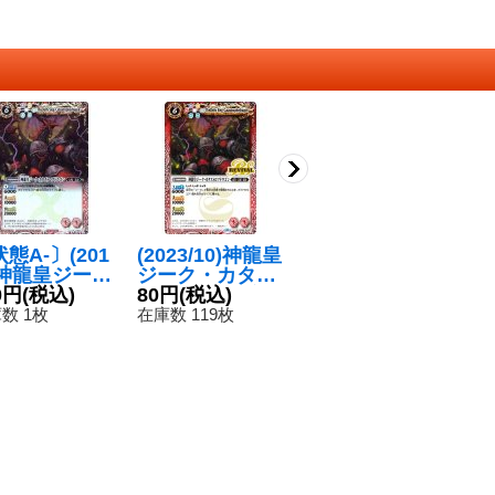
態A-〕(201
(2023/10)神龍皇
(2024/10)赫龍帝
(
)神龍皇ジー
ジーク・カタス
ヴァルガザード
エ
・カタストロ
0円
(税込)
トロフドラゴン
80円
(税込)
【M】{BS67-00
120円
(税込)
ラ
1
ドラゴン
【R】{BS66-RV
3}《赤》
【
数 1枚
在庫数 119枚
在庫数 234枚
在
】{X001}
001}《赤》
1
赤》