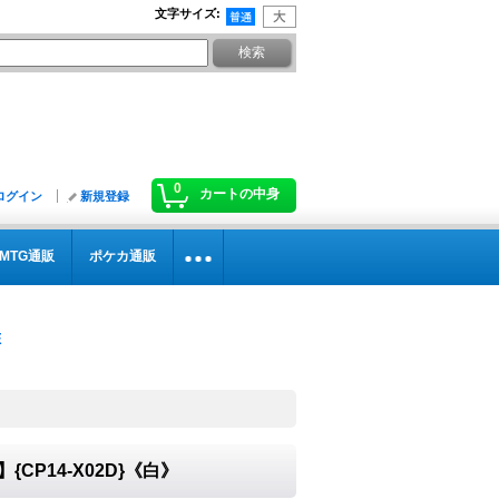
文字サイズ
:
0
カートの中身
ログイン
新規登録
MTG通販
ポケカ通販
CP14-X02D}《白》