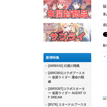
販
重
在
数
新弾特集
[26RBS02] 幻惑の翔風
[26RCB01]コラボブースタ
ー 仮面ライダー 運命の戦
線
[26RSD07]コラボスタータ
ー 仮面ライダー AGENT O
F DREAM
[BS76] エターナルブースタ