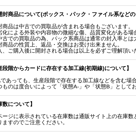
開封商品について(ボックス・パック・ファイル系などの
封商品は中古での買取品が含まれる場合もございます。
劣化による外装や内容物の微細な傷、品質変化がある場
中古での買取品の為、パック系商品は通常の封入率とは
封商品の性質上、返品・交換はお受け出来ません。
入、ご購入後に開封される場合は以上を必ずご理解頂い
産段階からカードに存在する加工線(初期線)について】
Aであっても、生産段階で存在する加工線などを含む場
つものは度合いによって「状態A-」や「状態B」として
庫数について】
ページに表示されている在庫数は通販サイト上の在庫数
りますのでご注意ください。