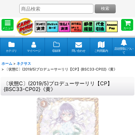
検索
メニュー
カート
店頭受取につい
カテゴリ
マイページ
収録弾
問い合わせ
ご利用案内
て
ホーム
>
ネクサス
>
〔状態C〕(2019/5)プロデューサーリリ【CP】{BSC33-CP02}《黄》
〔状態C〕(2019/5)プロデューサーリリ【CP】
{BSC33-CP02}《黄》