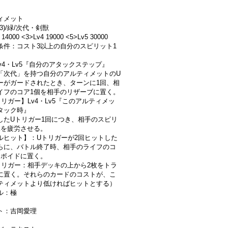
ィメット
極3)/緑/次代・剣獣
 14000 <3>Lv4 19000 <5>Lv5 30000
条件：コスト3以上の自分のスピリット1
】
Lv4・Lv5『自分のアタックステップ』
「次代」を持つ自分のアルティメットのU
ーがガードされたとき、ターンに1回、相
イフのコア1個を相手のリザーブに置く。
トリガー】Lv4・Lv5『このアルティメッ
タック時』
したUトリガー1回につき、相手のスピリ
体を疲労させる。
ルヒット】：Uトリガーが2回ヒットした
らに、バトル終了時、相手のライフのコ
をボイドに置く。
トリガー：相手デッキの上から2枚をトラ
に置く。それらのカードのコストが、こ
ティメットより低ければヒットとする）
ル：極
ト：吉岡愛理