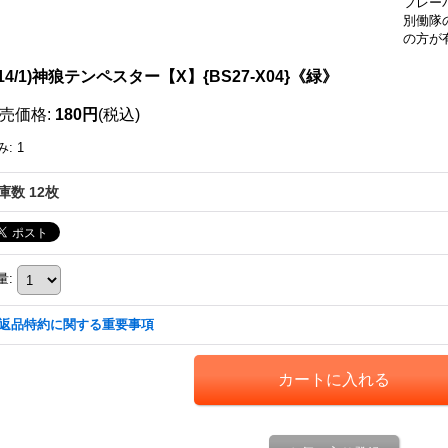
フレー
別働隊
の方が
014/1)神狼テンペスター【X】{BS27-X04}《緑》
売価格
:
180円
(税込)
み
:
1
庫数 12枚
量
:
返品特約に関する重要事項