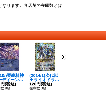
となります。各店舗の在庫数とは
010/)要塞騎神
(2014/1)次代獣
(2013/1)アルテ
〔
ーディーンTy
王ライオドラス
ィメット・カイ
4
-X【X】{BS0
0円
(税込)
【X】{BS26-X0
120円
(税込)
ザーアトラス
380円
(税込)
ッ
3
X38}《白》
5}《青》
【X】{BS24-X0
ガ
数 8枚
在庫数 3枚
在庫数 4枚
在
5}《緑》
S