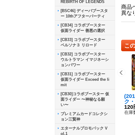
REBIRTH OF LEGENDS
商品
[BSC46] ディーバブースタ
異な
ー 10thアフターパーティ
[CB34] コラボブースター
仮面ライダー 善悪の選択
[CB33] コラボブースター
こ
ペルソナ３ リロード
[CB32] コラボブースター
ウルトラマン イマジネーシ
ョンパワー
[CB31] コラボブースター
仮面ライダー Exceed the li
mit
[CB30]コラボブースター 仮
(20
面ライダー 〜神秘なる願
ク・
い〜
ゴン
120
9-
在庫数
プレミアムカードコレクシ
ョン三賢神
エターナルプロモパック V
ol.1