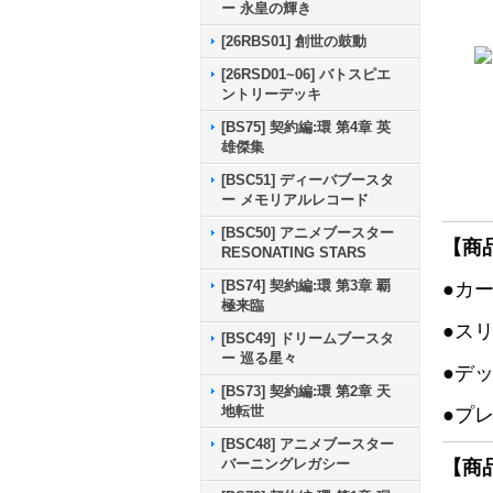
ー 永皇の輝き
[26RBS01] 創世の鼓動
[26RSD01~06] バトスピエ
ントリーデッキ
[BS75] 契約編:環 第4章 英
雄傑集
[BSC51] ディーバブースタ
ー メモリアルレコード
[BSC50] アニメブースター
【商
RESONATING STARS
[BS74] 契約編:環 第3章 覇
●カ
極来臨
●ス
[BSC49] ドリームブースタ
ー 巡る星々
●デ
[BS73] 契約編:環 第2章 天
地転世
●プ
[BSC48] アニメブースター
バーニングレガシー
【商