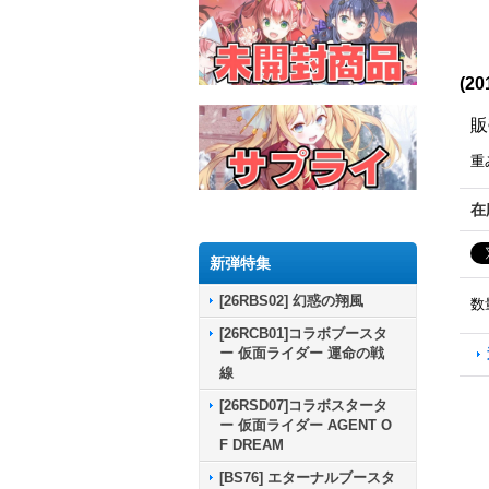
(2
販
重
在
新弾特集
[26RBS02] 幻惑の翔風
数
[26RCB01]コラボブースタ
ー 仮面ライダー 運命の戦
線
[26RSD07]コラボスタータ
ー 仮面ライダー AGENT O
F DREAM
[BS76] エターナルブースタ