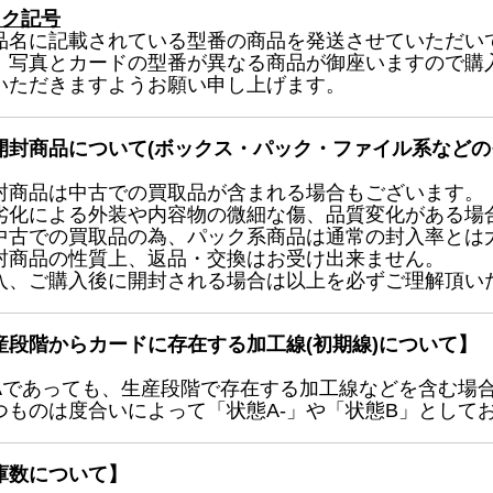
ック記号
品名に記載されている型番の商品を発送させていただい
、写真とカードの型番が異なる商品が御座いますので購
いただきますようお願い申し上げます。
開封商品について(ボックス・パック・ファイル系などの
封商品は中古での買取品が含まれる場合もございます。
劣化による外装や内容物の微細な傷、品質変化がある場
中古での買取品の為、パック系商品は通常の封入率とは
封商品の性質上、返品・交換はお受け出来ません。
入、ご購入後に開封される場合は以上を必ずご理解頂い
産段階からカードに存在する加工線(初期線)について】
Aであっても、生産段階で存在する加工線などを含む場
つものは度合いによって「状態A-」や「状態B」として
庫数について】