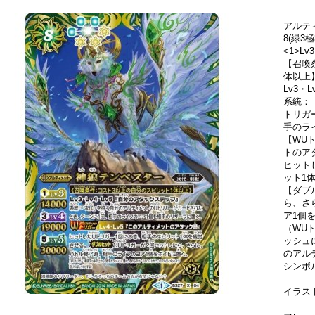
アルテ
8(緑3
<1>Lv3
【召喚
体以上
Lv3・
系統：
トリガ
手のラ
【WU
トのア
ヒット
ット1
【ダブ
ら、さ
ア1個
（WU
ッシュ
のアル
シンボ
イラス