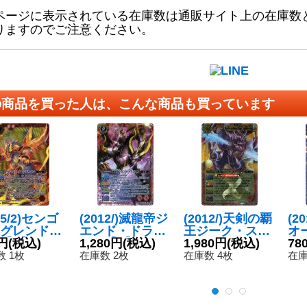
ページに表示されている在庫数は通販サイト上の在庫数
りますのでご注意ください。
の商品を買った人は、こんな商品も買っています
15/2)センゴ
(2012/)滅龍帝ジ
(2012/)天剣の覇
(2
グレンドラ
エンド・ドラゴ
王ジーク・スサ
オ
【X】{SD2
円
(税込)
ニス【X】{BS2
1,280円
(税込)
ノ・フリード
1,980円
(税込)
pe
78
X01}《赤》
0-X01}《赤》
【X】{BS17-X0
9-
 1枚
在庫数 2枚
在庫数 4枚
在庫
1}《赤》