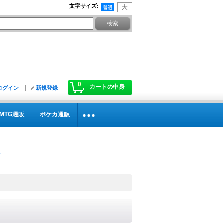
文字サイズ
:
0
カートの中身
ログイン
新規登録
MTG通販
ポケカ通販