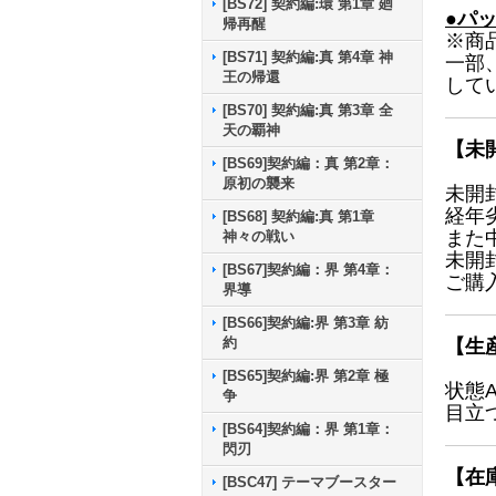
[BS72] 契約編:環 第1章 廻
●パ
帰再醒
※商
[BS71] 契約編:真 第4章 神
一部
王の帰還
して
[BS70] 契約編:真 第3章 全
天の覇神
【未
[BS69]契約編：真 第2章：
原初の襲来
未開
経年
[BS68] 契約編:真 第1章
また
神々の戦い
未開
[BS67]契約編：界 第4章：
ご購
界導
[BS66]契約編:界 第3章 紡
約
【生
[BS65]契約編:界 第2章 極
状態
争
目立
[BS64]契約編：界 第1章：
閃刃
【在
[BSC47] テーマブースター