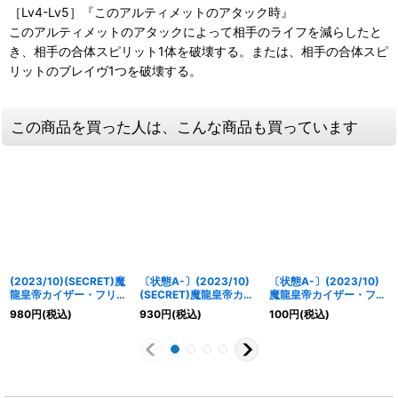
［Lv4-Lv5］『このアルティメットのアタック時』
このアルティメットのアタックによって相手のライフを減らしたと
き、相手の合体スピリット1体を破壊する。または、相手の合体スピ
リットのブレイヴ1つを破壊する。
この商品を買った人は、こんな商品も買っています
(2023/10)(SECRET)魔
〔状態A-〕(2023/10)
〔状態A-〕(2023/10)
龍皇帝カイザー・フリー
(SECRET)魔龍皇帝カイ
魔龍皇帝カイザー・フリ
ド【X-SEC】{BSC42-
ザー・フリード【X-
ード【X】{BSC42-
980
円
(税込)
930
円
(税込)
100
円
(税込)
X03}《多》
SEC】{BSC42-X03}
X03}《多》
《多》