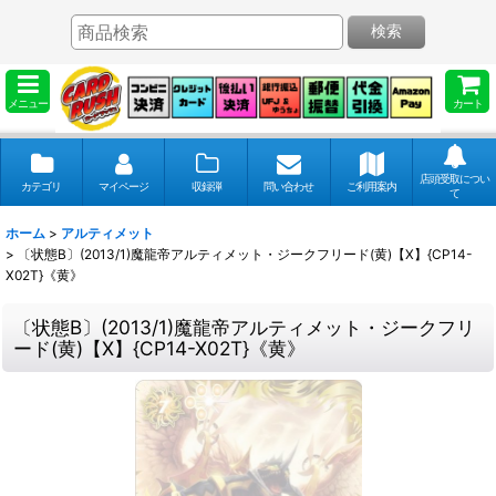
検索
メニュー
カート
店頭受取につい
カテゴリ
マイページ
収録弾
問い合わせ
ご利用案内
て
ホーム
>
アルティメット
>
〔状態B〕(2013/1)魔龍帝アルティメット・ジークフリード(黄)【X】{CP14-
X02T}《黄》
〔状態B〕(2013/1)魔龍帝アルティメット・ジークフリ
ード(黄)【X】{CP14-X02T}《黄》