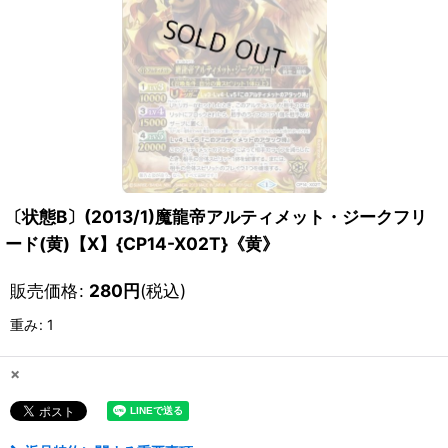
〔状態B〕(2013/1)魔龍帝アルティメット・ジークフリ
ード(黄)【X】{CP14-X02T}《黄》
販売価格
:
280
円
(税込)
重み
:
1
×