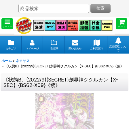
検索
メニュー
カート
店頭受取につい
カテゴリ
マイページ
収録弾
問い合わせ
ご利用案内
て
ホーム
>
ネクサス
>
〔状態B〕(2022/9)(SECRET)創界神ククルカン【X-SEC】{BS62-X09}《紫》
〔状態B〕(2022/9)(SECRET)創界神ククルカン【X-
SEC】{BS62-X09}《紫》