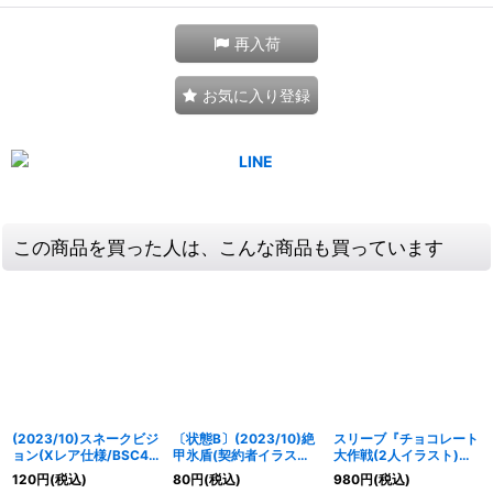
再入荷
お気に入り登録
この商品を買った人は、こんな商品も買っています
(2023/10)スネークビジ
〔状態B〕(2023/10)絶
スリーブ『チョコレート
ョン(Xレア仕様/BSC41
甲氷盾(契約者イラスト)
大作戦(2人イラスト)』
収録)【C】{BS44-088}
【C】{SD56-RV009}
50枚【-】{-}《サプラ
120
円
(税込)
80
円
(税込)
980
円
(税込)
《紫》
《白》
イ》