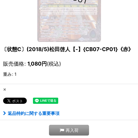
〔状態C〕(2018/5)松田啓人【-】{CB07-CP01}《赤》
販売価格
:
1,080
円
(税込)
重み
:
1
×
返品特約に関する重要事項
再入荷