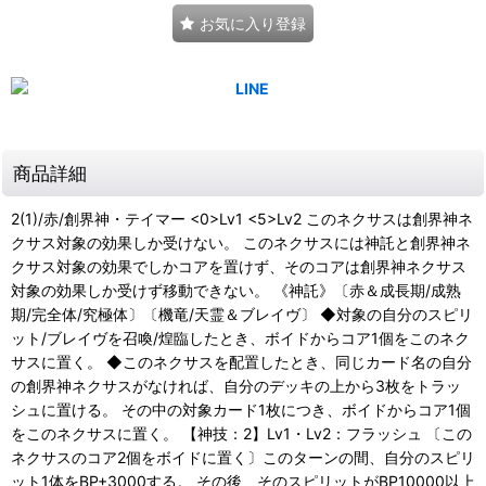
お気に入り登録
商品詳細
2(1)/赤/創界神・テイマー <0>Lv1 <5>Lv2 このネクサスは創界神ネ
クサス対象の効果しか受けない。 このネクサスには神託と創界神ネ
クサス対象の効果でしかコアを置けず、そのコアは創界神ネクサス
対象の効果しか受けず移動できない。 《神託》〔赤＆成長期/成熟
期/完全体/究極体〕〔機竜/天霊＆ブレイヴ〕 ◆対象の自分のスピリ
ット/ブレイヴを召喚/煌臨したとき、ボイドからコア1個をこのネク
サスに置く。 ◆このネクサスを配置したとき、同じカード名の自分
の創界神ネクサスがなければ、自分のデッキの上から3枚をトラッ
シュに置ける。 その中の対象カード1枚につき、ボイドからコア1個
をこのネクサスに置く。 【神技：2】Lv1・Lv2：フラッシュ 〔この
ネクサスのコア2個をボイドに置く〕このターンの間、自分のスピリ
ット1体をBP+3000する。 その後、そのスピリットがBP10000以上