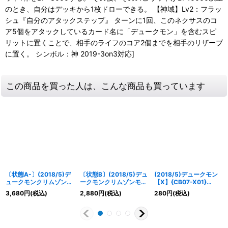
のとき、自分はデッキから1枚ドローできる。 【神域】Lv2：フラッ
シュ『自分のアタックステップ』 ターンに1回、このネクサスのコ
ア5個をアタックしているカード名に「デュークモン」を含むスピ
リットに置くことで、相手のライフのコア2個までを相手のリザーブ
に置く。 シンボル：神 2019-3on3対応]
この商品を買った人は、こんな商品も買っています
〔状態A-〕(2018/5)デ
〔状態B〕(2018/5)デュ
(2018/5)デュークモン
ュークモンクリムゾンモ
ークモンクリムゾンモー
【X】{CB07-X01}
ード【XX】{CB07-
ド【XX】{CB07-XX01}
《赤》
3,680
円
(税込)
2,880
円
(税込)
280
円
(税込)
XX01}《赤》
《赤》