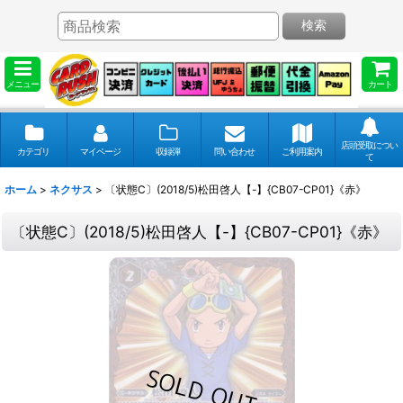
検索
メニュー
カート
店頭受取につい
カテゴリ
マイページ
収録弾
問い合わせ
ご利用案内
て
ホーム
>
ネクサス
>
〔状態C〕(2018/5)松田啓人【-】{CB07-CP01}《赤》
〔状態C〕(2018/5)松田啓人【-】{CB07-CP01}《赤》